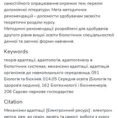
самостійного опрацювання окремих тем, перелік
допоміжної літератури. Мета методичних
рекомендацій – допомогти здобувачам засвоїти
теоретичні розділи курсу.
Методичні рекомендації розроблені для здобувачів
другого рівня вищої освіти біологічних спеціальностей
денної та заочної форми навчання.
Keywords
теорія адаптації
,
адаптологія
,
адаптогенезу в
біологічних системах
,
механізми адаптації
,
адаптація
організмів до навколишнього середовища
,
091
Біологія та біохімія
,
014.05 Середня освіта (Біологія та
здоров’я людини)
,
162 Біотехнології і біоінженерія
,
206 Садово-паркове господарство
Citation
Механізми адаптації [Електронний ресурс] : електрон.
метод. рек. до семін. занять та самост. роботи з курсу