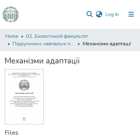
(current)
Log In
Communities
Home
02. Біологічний факультет
&
Підручники, навчальні посібники та інші науково- та навчально-методичні праці БФ
Механізми адаптації
Collections
Механізми адаптації
All of DSpace
Statistics
Files