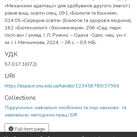
«Механізми адаптації» для здобувачів другого (магіст.)
рівня вищ. освіти спец. 091 «Біологія та біохімія»,
014.05 «Середня освіта» (Біологія та здоров’я людини),
162 «Біотехнології і біоінженерія», 206 «Сад.-парк.
госп-во» / уклад. І. Л. Рижко. – Одеса : Одес. нац. ун-т
ім. І. І. Мечникова, 2024. – 28 с. – 0,9 МБ.
УДК
57.017.3(072)
URI
https://dspace.onu.edu.ua/handle/123456789/37966
Collections
Підручники, навчальні посібники та інші науково- та
навчально-методичні праці БФ
Full item page