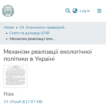
(current)
Log In
Communities
Home
04. Економіко-правовий факультет
&
Статті та доповіді ЕПФ
Collections
Механізм реалізації екологічної політики в Україні
All of DSpace
Механізм реалізації екологічної
політики в Україні
Statistics
Files
33-35.pdf
(617.97 KB)