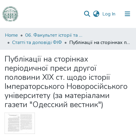
(current)
Log In
Communities
Home
06. Факультет історії та філософії
&
Статті та доповіді ФІФ
Публікації на сторінках періодичної преси другої половини ХІХ ст. щодо історії Імператорського Новоросійського університету (за матеріалами газети "Одесский вестник")
Collections
Публікації на сторінках
All of DSpace
періодичної преси другої
половини ХІХ ст. щодо історії
Statistics
Імператорського Новоросійського
університету (за матеріалами
газети "Одесский вестник")