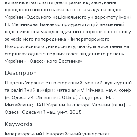
виповнюється сто п’ятдесят років від заснування
провідного вищого навчального закладу на півдні
України -Одеського національного університету імені
І. І. Мечникова. Бажаємо приурочити цій знаменній
події вивчення малодосліджених сторінок історії вишу
за часів його попередника - Імператорського
Новоросійського університету, яка була висвітлена на
сторінках однієї з перших газет південного регіону
України - «Одесс- кого Вестника»
Description
Південь України: етноісторичний, мовний, культурний
та релігійний виміри : матеріали V Міжнар. наук. конф.
(м. Одеса, 24-25 квітня 2015 р.) / відп. ред.: М. І.
Михайлуца ; НАН України, Ін-т історії України [та ін.] . –
Одеса : Одеський нац. ун-т, 2015 .
Keywords
Імператорський Новоросійський університет
,