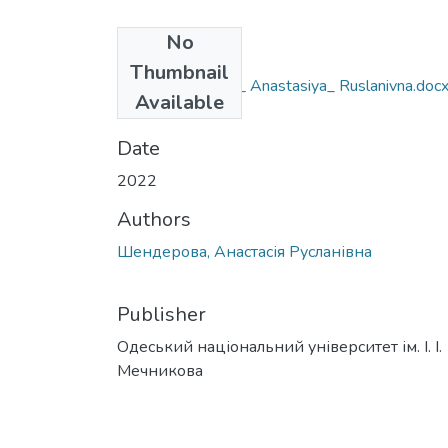
No
Files
Thumbnail
292_Shenderova_ Anastasiya_ Ruslanivna.doc
Available
(240.2 KB)
Date
2022
Authors
Шендерова, Анастасія Русланівна
Publisher
Одеський національний університет ім. І. І.
Мечникова