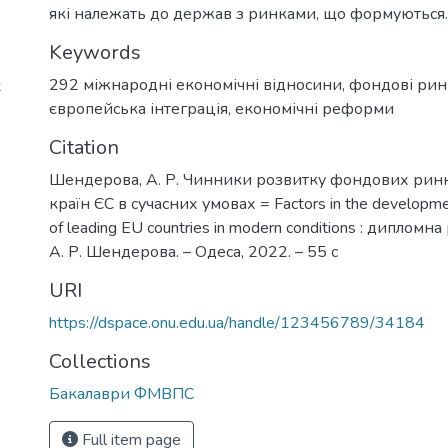
які належать до держав з ринками, що формуються.
Keywords
292 міжнародні економічні відносини
,
фондові рин
x
європейська інтеграція
,
економічні реформи
Citation
Шендерова, А. Р. Чинники розвитку фондових ринк
країн ЄС в сучасних умовах = Factors in the developme
of leading EU countries in modern conditions : дипломн
А. Р. Шендерова. – Одеса, 2022. – 55 с
URI
https://dspace.onu.edu.ua/handle/123456789/34184
Collections
Бакалаври ФМВПС
Full item page