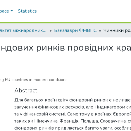
Space
Statistics
Факультет міжнародних відносин, політології та соціології
Бакалаври ФМВПС
ндових ринків провідних кра
ing EU countries in modern conditions
Abstract
Для багатьох країн світу фондовий ринок є не лиш
залучення фінансових ресурсів, але і індикатором си
та у фінансовій системі. Саме тому в країнах Європе
таких як Німеччина, Франція, Польща, Словаччина, с
фондових ринків приділяється багато уваги, особлив