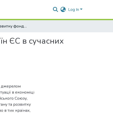
Log In
Чинники розвитку фондових ринків провідних країн ЄС в сучасних умовах
їн ЄС в сучасних
е джерелом
туації в економіці
йського Союзу,
тану та розвитку
о в тих країнах,