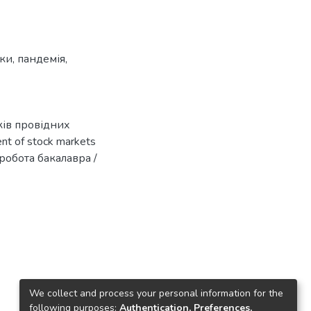
ки
,
пандемія
,
ів провідних
nt of stock markets
а робота бакалавра /
We collect and process your personal information for the
following purposes:
Authentication, Preferences,