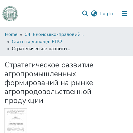
(current)
Log In
Communities
Home
04. Економіко-правовий факультет
&
Статті та доповіді ЕПФ
Collections
Стратегическое развитие агропромышленных формирований на рынке агропродовольственной продукции
All of DSpace
Стратегическое развитие
агропромышленных
Statistics
формирований на рынке
агропродовольственной
продукции