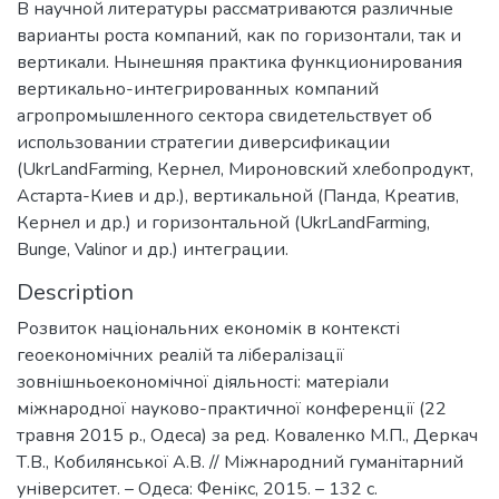
В научной литературы рассматриваются различные
варианты роста компаний, как по горизонтали, так и
вертикали. Нынешняя практика функционирования
вертикально-интегрированных компаний
агропромышленного сектора свидетельствует об
использовании стратегии диверсификации
(UkrLandFarming, Кернел, Мироновский хлебопродукт,
Астарта-Киев и др.), вертикальной (Панда, Креатив,
Кернел и др.) и горизонтальной (UkrLandFarming,
Bunge, Valinor и др.) интеграции.
Description
Розвиток національних економік в контексті
геоекономічних реалій та лібералізації
зовнішньоекономічної діяльності: матеріали
міжнародної науково-практичної конференції (22
травня 2015 р., Одеса) за ред. Коваленко М.П., Деркач
Т.В., Кобилянської А.В. // Міжнародний гуманітарний
університет. – Одеса: Фенікс, 2015. – 132 с.