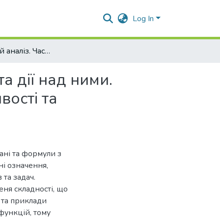
Log In
Комплексний аналіз. Частина 1. Комплексні числа та дії над ними. Елементарні функції комплексної змінної, їх властивості та відображення
а дії над ними.
вості та
ані та формули з
ні означення,
 та задач.
еня складності, що
 та приклади
 функцій, тому