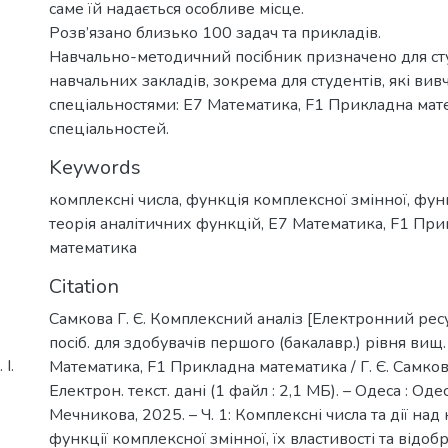
саме їй надається особливе місце.
Розв’язано близько 100 задач та прикладів.
Навчально-методичний посібник призначено для ст
навчальних закладів, зокрема для студентів, які вив
спеціальностями: E7 Математика, F1 Прикладна мат
спеціальностей.
Keywords
комплексні числа
,
функція комплексної змінної
,
фун
теорія аналітичних функцій
,
Е7 Математика
,
F1 При
математика
Citation
Самкова Г. Є. Комплексний аналіз [Електронний ресур
посіб. для здобувачів першого (бакалавр.) рівня вищ.
І.
Математика, F1 Прикладна математика / Г. Є. Самкова
Електрон. текст. дані (1 файл : 2,1 МБ). – Одеса : Одес. н
Мечникова, 2025. – Ч. 1: Комплексні числа та дії на
функції комплексної змінної, їх властивості та відоб