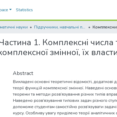
Space
Statistics
матичні науки
Підручники, навчальні посібники та інші науково- та навчально-методичні праці ФМФІТ (Математичні науки)
астина 1. Комплексні числа т
омплексної змінної, їх власти
Abstract
Викладені основні теоретичні відомості, додаткові д
теорії функцій комплексної змінної. Наведені основ
теореми та методи розв’язування різних типів вправ
Наведено розв’язування типових задач різного ступ
допоможе студентам самостійно розв’язувати задачі
курсу. Особливу увагу приділено теорії аналітичних