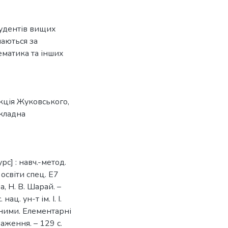
удентів вищих
чаються за
ематика та інших
кція Жуковського
,
кладна
с] : навч.-метод.
 освіти спец. Е7
, Н. В. Шарай. –
ац. ун-т ім. І. І.
д ними. Елементарні
раження. – 129 с.