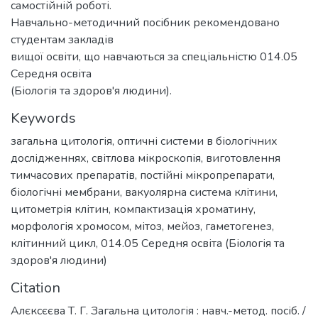
самостійній роботі.
Навчально-методичний посібник рекомендовано
студентам закладів
вищої освіти, що навчаються за спеціальністю 014.05
Середня освіта
(Біологія та здоров'я людини).
Keywords
загальна цитологія
,
оптичні системи в біологічних
дослідженнях
,
світлова мікроскопія
,
виготовлення
тимчасових препаратів
,
постійні мікропрепарати
,
біологічні мембрани
,
вакуолярна система клітини
,
цитометрія клітин
,
компактизація хроматину
,
морфологія хромосом
,
мітоз
,
мейоз
,
гаметогенез
,
клітинний цикл
,
014.05 Середня освіта (Біологія та
здоров'я людини)
Citation
Алєксєєва Т. Г. Загальна цитологія : навч.-метод. посіб. /