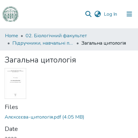
(current)
Log In
Communities
Home
02. Біологічний факультет
&
Підручники, навчальні посібники та інші науково- та навчально-методичні праці БФ
Загальна цитологія
Collections
Загальна цитологія
All of DSpace
Statistics
Files
Алєксєєва-цитологія.pdf
(4.05 MB)
Date