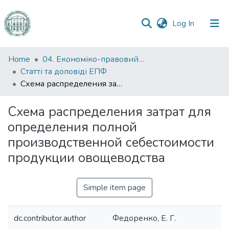
(current)
Log In
Communities
Home
04. Економіко-правовий факультет
&
Статті та доповіді ЕПФ
Collections
Схема распределения затрат для определения полной производственной себестоимости продукции овощеводства
All of DSpace
Схема распределения затрат для
определения полной
Statistics
производственной себестоимости
продукции овощеводства
Simple item page
dc.contributor.author
Федоренко, Е. Г.