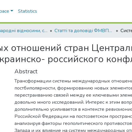
Space
Statistics
Міжнародні відносини, суспільні комунікації та регіональні студії
Статті та доповіді ФМВПС (Міжнародні відносини, суспільні комунікації та регіональні студії)
ых отношений стран Централ
украинско- российского конф
Abstract
Трансформации системы международных отношени
постбиполярности, формированию новых элементов
перестраиванию связей между ее ключевыми элем
довольно много исследований. Интерес к этим воп
дополнительно усиливается в контексте ревизиони
Российской Федерации на постсоветском пространс
анализируя факторы геополитического противостоя
Запада и их влияние на систему международных о