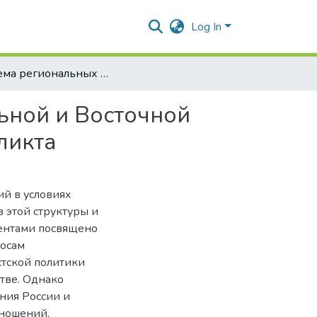
Log In
Система региональных отношений стран Центральной и Восточной Европы в контексте украинско- российского конфликта
ьной и Восточной
ликта
й в условиях
 этой структуры и
ентами посвящено
росам
стской политики
тве. Однако
ния России и
тношений,