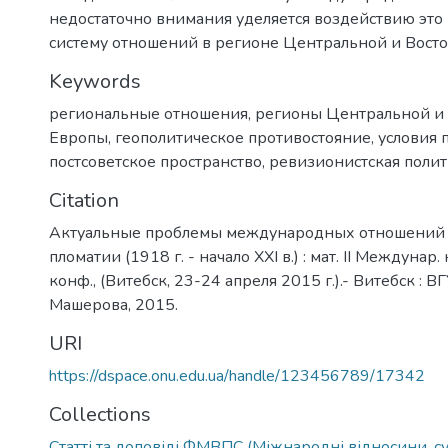
недостаточно внимания уделяется воздействию эт
систему отношений в регионе Центральной и Вост
Keywords
региональные отношения
,
регионы Центральной и
Европы
,
геополитическоe противостояниe
,
условия 
постсоветское пространство
,
ревизионистская поли
Citation
Актуальные проблемы международных отношений 
пломатии (1918 г. - начало XXI в.) : мат. II Междунар. 
конф., (Витебск, 23-24 апреля 2015 г.).- Витебск : В
Машерова, 2015.
URI
https://dspace.onu.edu.ua/handle/123456789/17342
Collections
Статті та доповіді ФМВПС (Міжнародні відносини, су