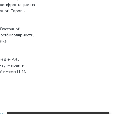
о конфронтации на
очной Европы.
 Восточной
постбиполярности
,
тика
и ди- А43
науч.- практич.
ГУ имени П. М.
спільні