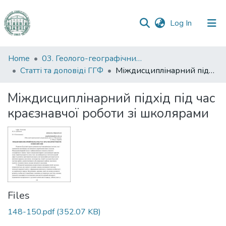
(current)
Log In
Communities
Home
03. Геолого-географічний факультет
&
Статті та доповіді ГГФ
Міждисциплінарний підхід під час краєзнавчої роботи зі школярами
Collections
Міждисциплінарний підхід під час
All of DSpace
краєзнавчої роботи зі школярами
Statistics
Files
148-150.pdf
(352.07 KB)