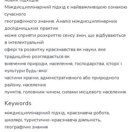
Міждисциплінарний підхід є найважливішою ознакою
сучасного
географічного знання. Аналіз міждисциплінарних
дослідницьких практик
може сприяти розкриттю сенсу змін, що відбуваються
в інтелектуальній
сфері та розвитку краєзнавства як науки, яке
традиційно розглядається як
вивчення природи, населення, господарства, історії і
культури будь-якої
частини країни, адміністративного або природного
району, населених
пунктів, головним чином, силами місцевого населення.
Keywords
міждисциплінарний підхід
,
краєзнавча робота
,
школярі
,
туристично-краєзнавча діяльність
,
географічні знання