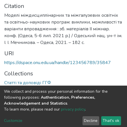
Citation
Моделі міждисциплінарних та міжгалузевих освітніх
та освітньо-наукових програм: виклики, можливості та
варіанти впровадження : зб. матеріалів ІІ міжнар.
конф. (Одеса, 5-6 лип. 2021 р.) / Одеський нац. ун-т ім.
І. І. Мечникова. – Одеса, 2021. – 182 с.
URI
https://dspace.onu.edu.ua/handle/123456789/35847
Collections
Статті та доповіді ГГФ
We collect and process your personal information for the
Full item page
following purposes:
Authentication, Preferences,
Acknowledgement and Statistics
.
To learn more, please read our
privacy policy
.
DSpace software
copyright © 2009-2026
LYRASIS
Cookie
Privacy
End User
Send
Customize
Decline
That's ok
settings
policy
Agreement
Feedback