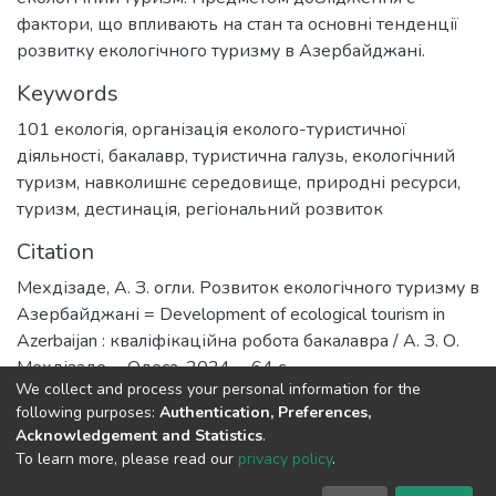
фактори, що впливають на стан та основні тенденції
розвитку екологічного туризму в Азербайджані.
Keywords
101 екологія
,
організація еколого-туристичної
діяльності
,
бакалавр
,
туристична галузь
,
екологічний
туризм
,
навколишнє середовище
,
природні ресурси
,
туризм
,
дестинація
,
регіональний розвиток
Citation
Мехдізаде, А. З. огли. Розвиток екологічного туризму в
Азербайджані = Development of ecological tourism in
Azerbaijan : кваліфікаційна робота бакалавра / А. З. О.
Мехдізаде. – Одеса, 2024. – 64 с.
We collect and process your personal information for the
URI
following purposes:
Authentication, Preferences,
Acknowledgement and Statistics
.
https://dspace.onu.edu.ua/handle/123456789/39453
To learn more, please read our
privacy policy
.
Collections