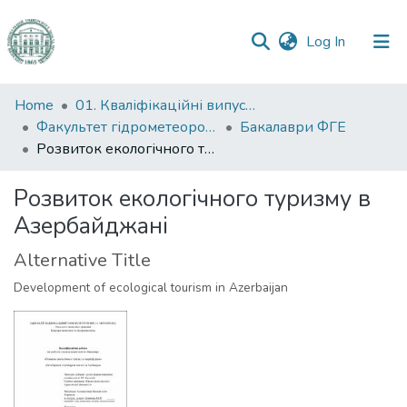
(current)
Log In
Communities
Home
01. Кваліфікаційні випускні роботи здобувачів вищої освіти
&
Факультет гідрометеорології і екології
Бакалаври ФГЕ
Collections
Розвиток екологічного туризму в Азербайджані
All of DSpace
Розвиток екологічного туризму в
Азербайджані
Statistics
Alternative Title
Development of ecological tourism in Azerbaijan