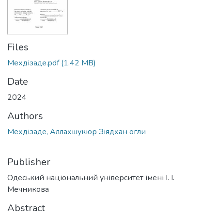
Files
Мехдізаде.pdf
(1.42 MB)
Date
2024
Authors
Мехдізаде, Аллахшукюр Зіядхан огли
Publisher
Одеський національний університет імені І. І.
Мечникова
Abstract