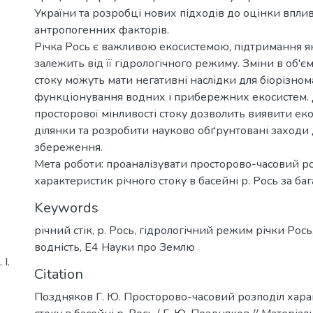
України та розробці нових підходів до оцінки впли
антропогенних факторів.
Річка Рось є важливою екосистемою, підтримання я
залежить від її гідрологічного режиму. Зміни в об'єм
стоку можуть мати негативні наслідки для біорізнома
функціонування водних і прибережних екосистем.
просторової мінливості стоку дозволить виявити еко
ділянки та розробити науково обґрунтовані заходи 
збереження.
Мета роботи: проаналізувати просторово-часовий р
характеристик річного стоку в басейні р. Рось за ба
Keywords
річний стік
,
р. Рось
,
гідрологічний режим річки Рось
водність
,
Е4 Науки про Землю
І.
Citation
Поздняков Г. Ю. Просторово-часовий розподіл хара