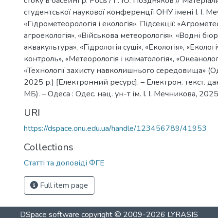
стоку в басейні р. Рось / Г. Ю. Поздняков // Матеріали
студентської наукової конференції ОНУ імені І. І. М
«Гідрометеорологія і екологія». Підсекції: «Агромете
агроекологія», «Військова метеорологія», «Водні біо
аквакультура», «Гідрологія суші», «Екологія», «Еколог
контроль», «Метеорологія і кліматологія», «Океанолог
«Технології захисту навколишнього середовища» (Од
2025 р.) [Електронний ресурс]. – Електрон. текст. дан
МБ). – Одеса : Одес. нац. ун-т ім. І. І. Мечникова, 202
URI
https://dspace.onu.edu.ua/handle/123456789/41953
Collections
Статті та доповіді ФГЕ
Full item page
DSpace software
copyright © 2009-2026
LYRASIS