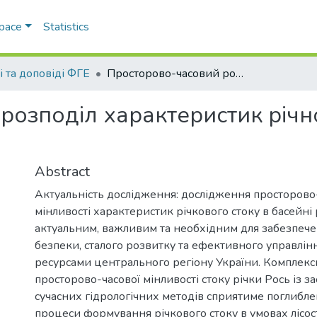
Space
Statistics
і та доповіді ФГЕ
Просторово-часовий розподіл характеристик річного стоку в басейні р. Рось
озподіл характеристик річног
Abstract
Актуальність дослідження: дослідження просторово
мінливості характеристик річкового стоку в басейні 
актуальним, важливим та необхідним для забезпече
безпеки, сталого розвитку та ефективного управлі
ресурсами центрального регіону України. Комплек
просторово-часової мінливості стоку річки Рось із з
сучасних гідрологічних методів сприятиме поглибл
процеси формування річкового стоку в умовах лісос