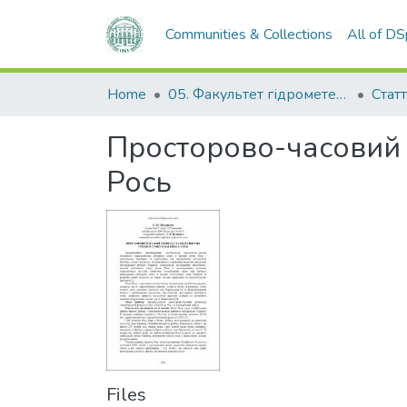
Communities & Collections
All of D
Home
05. Факультет гідрометеорології і екології
Статт
Просторово-часовий р
Рось
Files