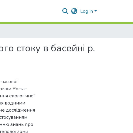
Log In
о стоку в басейні р.
-часової
річки Рось є
ння екологічної
ння водними
сне дослідження
астосуванням
енню знань про
тепової зони