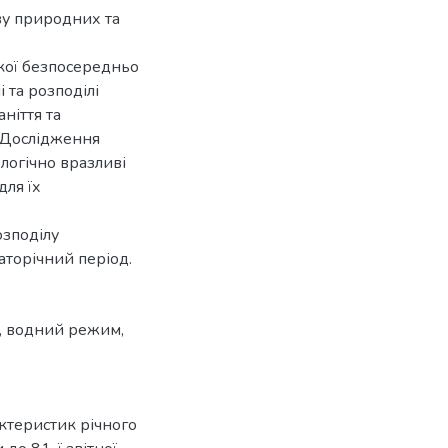
ву природних та
кої безпосередньо
і та розподілі
ніття та
 Дослідження
логічно вразливі
для їх
озподілу
гаторічний період.
,
водний режим
,
ктеристик річного