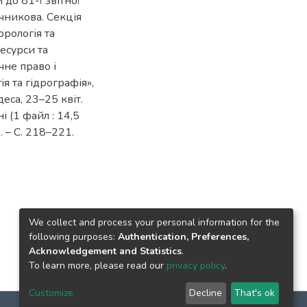
 до 81-ї звітної
ечникова. Секція
орологія та
ресурси та
ічне право і
ія та гідрографія»,
еса, 23–25 квіт.
і (1 файл : 14,5
5. – С. 218–221.
We collect and process your personal information for the
following purposes:
Authentication, Preferences,
Acknowledgement and Statistics
.
To learn more, please read our
privacy policy
.
Customize
Decline
That's ok