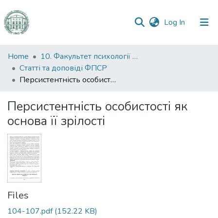
(current)
Log In
Communities
Home
10. Факультет психології та соціальної роботи
&
Статті та доповіді ФПСР
Collections
Персистентність особистості як основа її зрілості
All of DSpace
Персистентність особистості як
основа її зрілості
Statistics
Files
104-107.pdf
(152.22 KB)