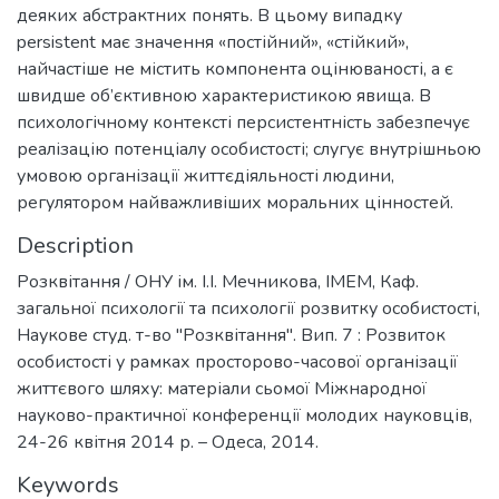
деяких абстрактних понять. В цьому випадку
persistent має значення «постійний», «стійкий»,
найчастіше не містить компонента оцінюваності, а є
швидше об’єктивною характеристикою явища. В
психологічному контексті персистентність забезпечує
реалізацію потенціалу особистості; слугує внутрішньою
умовою організації життєдіяльності людини,
регулятором найважливіших моральних цінностей.
Description
Розквітання / ОНУ ім. І.І. Мечникова, ІМЕМ, Каф.
загальної психології та психології розвитку особистості,
Наукове студ. т-во "Розквітання". Вип. 7 : Розвиток
особистості у рамках просторово-часової організації
життєвого шляху: матеріали сьомої Міжнародної
науково-практичної конференції молодих науковців,
24-26 квітня 2014 р. – Одеса, 2014.
Keywords