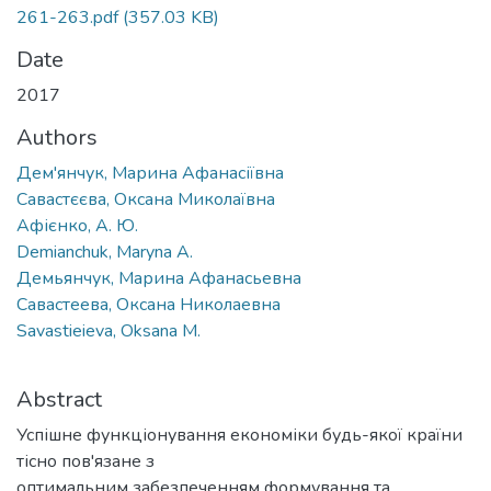
261-263.pdf
(357.03 KB)
Date
2017
Authors
Дем'янчук, Марина Афанасіївна
Савастєєва, Оксана Миколаївна
Афієнко, А. Ю.
Demianchuk, Maryna A.
Демьянчук, Марина Афанасьевна
Савастеева, Оксана Николаевна
Savastieieva, Oksana M.
Abstract
Успішне функціонування економіки будь-якої країни
тісно пов'язане з
оптимальним забезпеченням формування та