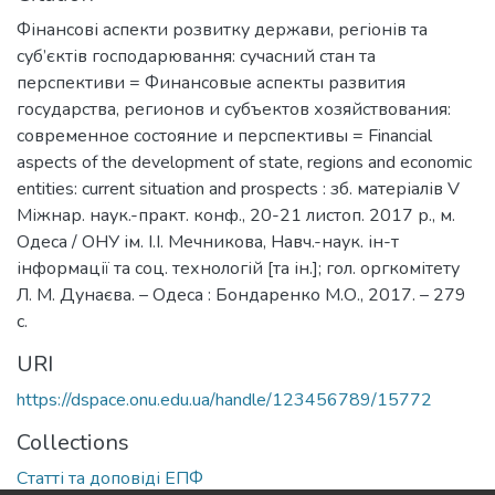
Фінансові аспекти розвитку держави, регіонів та
суб’єктів господарювання: сучасний стан та
перспективи = Финансовые аспекты развития
государства, регионов и субъектов хозяйствования:
современное состояние и перспективы = Financial
aspects of the development of state, regions and economic
entities: current situation and prospects : зб. матеріалів V
Міжнар. наук.-практ. конф., 20-21 листоп. 2017 р., м.
Одеса / ОНУ ім. І.І. Мечникова, Навч.-наук. ін-т
інформації та соц. технологій [та ін.]; гол. оргкомітету
Л. М. Дунаєва. – Одеса : Бондаренко М.О., 2017. – 279
с.
URI
https://dspace.onu.edu.ua/handle/123456789/15772
Collections
Статті та доповіді ЕПФ