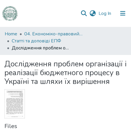
(current)
Log In
Communities
Home
04. Економіко-правовий факультет
&
Статті та доповіді ЕПФ
Collections
Дослідження проблем організації і реалізації бюджетного процесу в Україні та шляхи їх вирішення
All of DSpace
Дослідження проблем організації і
реалізації бюджетного процесу в
Statistics
Україні та шляхи їх вирішення
Files