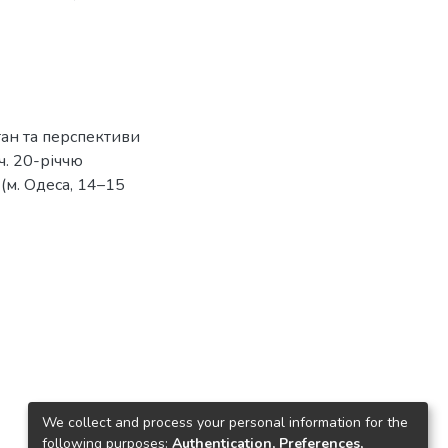
тан та перспективи
ч. 20-річчю
(м. Одеса, 14–15
We collect and process your personal information for the
following purposes:
Authentication, Preferences,