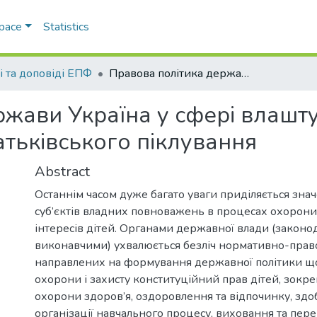
Space
Statistics
і та доповіді ЕПФ
Правова політика держави Україна у сфері влаштування дітей-сиріт і дітей, позбавлених батьківського піклування
жави Україна у сфері влаштув
атьківського піклування
Abstract
Останнім часом дуже багато уваги приділяється зна
суб’єктів владних повноважень в процесах охорони 
інтересів дітей. Органами державної влади (законо
виконавчими) ухвалюється безліч нормативно-право
направлених на формування державної політики щ
охорони і захисту конституційний прав дітей, зокре
охорони здоров’я, оздоровлення та відпочинку, здоб
організації навчального процесу, виховання та пер