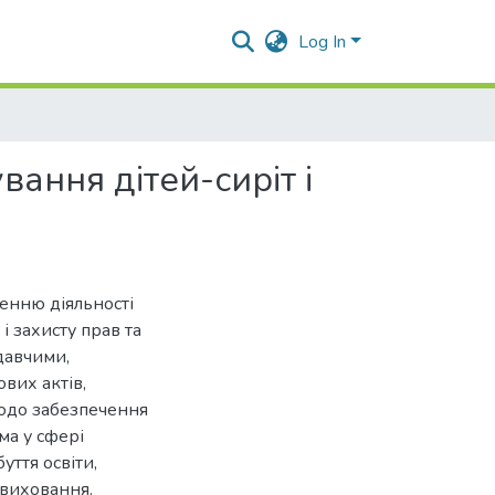
Log In
ання дітей-сиріт і
ченню діяльності
і захисту прав та
давчими,
вих актів,
одо забезпечення
ма у сфері
уття освіти,
евиховання.