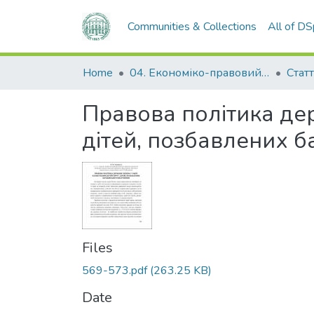
Communities & Collections
All of D
Home
04. Економіко-правовий факультет
Статт
Правова політика дер
дітей, позбавлених б
Files
569-573.pdf
(263.25 KB)
Date