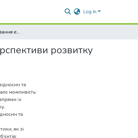
Log In
Правове регулювання економічних відносин та перспективи розвитку економічного законодавства сучасної України
рспективи розвитку
ідносин та
ало можливість:
апрями їх
ку,
дносин та
тики, як зі
’єктів;