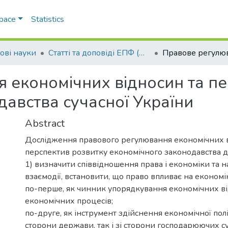
Space
Statistics
ові науки
Статті та доповіді ЕПФ (Правові науки)
 економічних відносин та пе
авства сучасної України
Abstract
Дослідження правового регулювання економічних в
перспектив розвитку економічного законодавства д
1) визначити співвідношення права і економіки та н
взаємодії, встановити, що право впливає на економі
по-перше, як чинник упорядкування економічних ві
економічних процесів;
по-друге, як інструмент здійснення економічної полі
сторони держави, так і зі сторони господарюючих суб