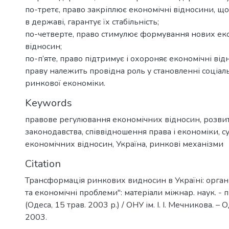
по-третє, право закріплює економічні відносини, щ
в державі, гарантує їх стабільність;
по-четверте, право стимулює формування нових ек
відносин;
по-п’яте, право підтримує і охороняє економічні відн
праву належить провідна роль у становленні соціал
ринкової економіки.
Keywords
правове регулювання економічних відносин
,
розви
законодавства
,
співвідношення права і економіки
,
с
економічних відносин
,
Україна
,
ринкові механізми
Citation
Трансформація ринкових видносин в Україні: органі
та економічні проблеми": матеріали міжнар. наук. - п
(Одеса, 15 трав. 2003 р.) / ОНУ ім. І. І. Мечникова. – 
2003.