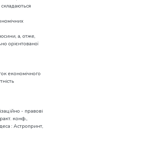
о складаються
ономічних
осини, а, отже,
ьно орієнтованої
ток економічного
утність
заційно - правові
ракт. конф.,
Одеса : Астропринт,