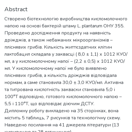
Abstract
Створено біотехнологію виробництва кисломолочного
напою на основі бактерій штаму L. plantarum ОНУ 355.
Проведено дослідження продукту на наявність
дріжджів, а також небажаних мікроорганізмів –
пліснявих грибів. Кількість життєздатних клітин
лактобацил складала у заквасці ( 8,0 ± 1,1) х 1012 КУО/
мл, а у кисломолочному напої – (2,2 ± 0,5) х 1012 КУО/
мл. У кисломолочному напої не було виявлено
пліснявих грибів, а кількість дріжджів відповідала
нормам, а саме становила 30,0 ± 3,0 КУО/мл. Активна
та титрована кислотність закваски становила 5,0 і
100°Т відповідно, готового кисломолочного напою –
5,5 і 110°Т, що відповідає діючим ДСТУ.
Дипломну роботу викладено на 35 сторінках, вона
містить 5 таблиць, 7 рисунків та технологічну схему.
Наведено посилання на 41 джерела літератури (13
кирилицею та 28 латиницею).