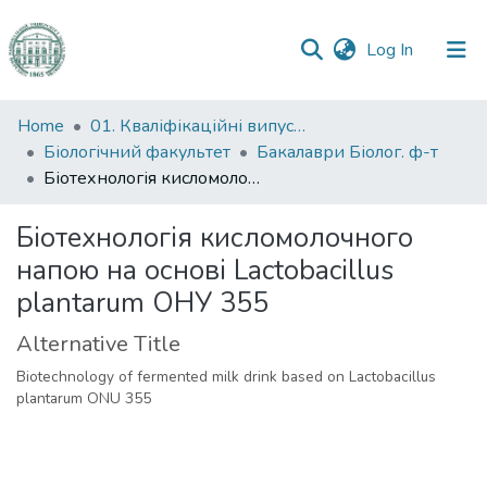
(current)
Log In
Communities
Home
01. Кваліфікаційні випускні роботи здобувачів вищої освіти
&
Біологічний факультет
Бакалаври Біолог. ф-т
Collections
Біотехнологія кисломолочного напою на основі Lactobacillus plantarum ОНУ 355
All of DSpace
Біотехнологія кисломолочного
напою на основі Lactobacillus
Statistics
plantarum ОНУ 355
Alternative Title
Biotechnology of fermented milk drink based on Lactobacillus
plantarum ONU 355