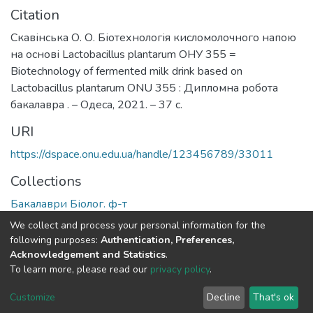
Citation
Скавінська О. О. Біотехнологія кисломолочного напою
на основі Lactobacillus plantarum ОНУ 355 =
Biotechnology of fermented milk drink based on
Lactobacillus plantarum ONU 355 : Дипломна робота
бакалавра . – Одеса, 2021. – 37 с.
URI
https://dspace.onu.edu.ua/handle/123456789/33011
Collections
Бакалаври Біолог. ф-т
We collect and process your personal information for the
Full item page
following purposes:
Authentication, Preferences,
Acknowledgement and Statistics
.
To learn more, please read our
privacy policy
.
DSpace software
copyright © 2009-2026
LYRASIS
Cookie
Privacy
End User
Send
Customize
Decline
That's ok
settings
policy
Agreement
Feedback