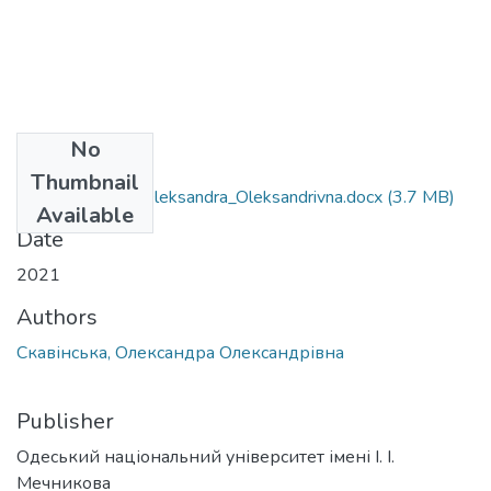
No
Files
Thumbnail
162_Skavinska_Oleksandra_Oleksandrivna.docx
(3.7 MB)
Available
Date
2021
Authors
Скавінська, Олександра Олександрівна
Publisher
Одеський національний університет імені І. І.
Мечникова