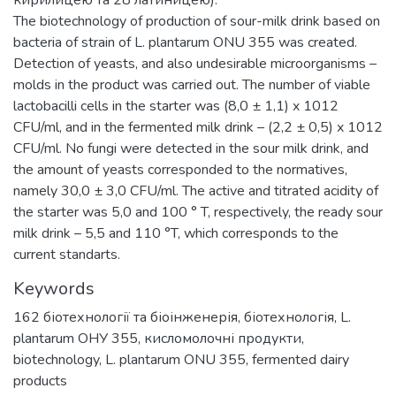
The biotechnology of production of sour-milk drink based on
bacteria of strain of L. plantarum ONU 355 was created.
Detection of yeasts, and also undesirable microorganisms –
molds in the product was carried out. The number of viable
lactobacilli cells in the starter was (8,0 ± 1,1) x 1012
CFU/ml, and in the fermented milk drink – (2,2 ± 0,5) x 1012
CFU/ml. No fungi were detected in the sour milk drink, and
the amount of yeasts corresponded to the normatives,
namely 30,0 ± 3,0 CFU/ml. The active and titrated acidity of
the starter was 5,0 and 100 ° T, respectively, the ready sour
milk drink – 5,5 and 110 °T, which corresponds to the
current standarts.
Keywords
162 біотехнології та біоінженерія
,
біотехнологія
,
L.
plantarum ОНУ 355
,
кисломолочні продукти
,
biotechnology
,
L. plantarum ONU 355
,
fermented dairy
products