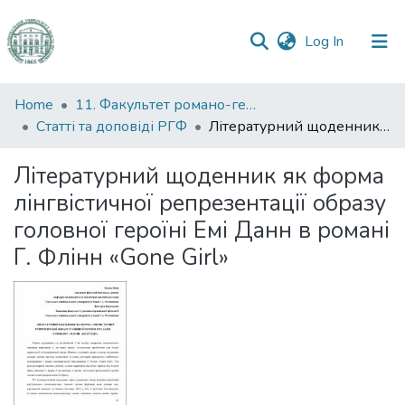
(current)
Log In
Communities
Home
11. Факультет романо-германської філології
&
Статті та доповіді РГФ
Літературний щоденник як форма лінгвістичної репрезентації образу головної героїні Емі Данн в романі Г. Флінн «Gone Girl»
Collections
Літературний щоденник як форма
All of DSpace
лінгвістичної репрезентації образу
головної героїні Емі Данн в романі
Statistics
Г. Флінн «Gone Girl»