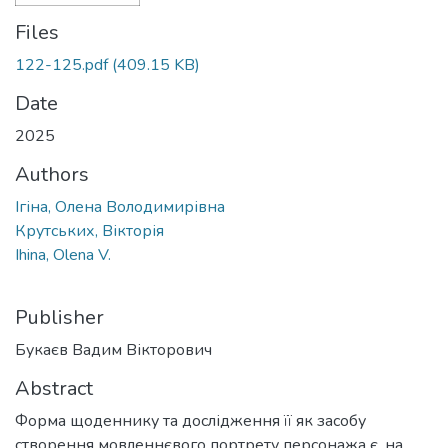
Files
122-125.pdf
(409.15 KB)
Date
2025
Authors
Ігіна, Олена Володимирівна
Крутських, Вікторія
Ihina, Olena V.
Publisher
Букаєв Вадим Вікторович
Abstract
Форма щоденнику та дослідження її як засобу
створення мовленнєвого портрету персонажа є, на