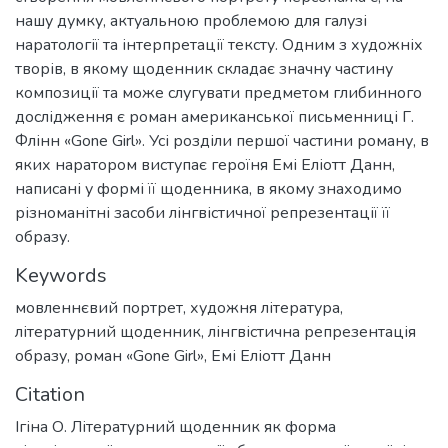
нашу думку, актуальною проблемою для галузі
наратології та інтерпретації тексту. Одним з художніх
творів, в якому щоденник складає значну частину
композиції та може слугувати предметом глибинного
дослідження є роман американської письменниці Г.
Флінн «Gone Girl». Усі розділи першої частини роману, в
яких наратором виступає героїня Емі Еліотт Данн,
написані у формі її щоденника, в якому знаходимо
різноманітні засоби лінгвістичної репрезентації її
образу.
Keywords
мовленнєвий портрет
,
художня література
,
літературний щоденник
,
лінгвістична репрезентація
образу
,
роман «Gone Girl»
,
Емі Еліотт Данн
Citation
Ігіна О. Літературний щоденник як форма