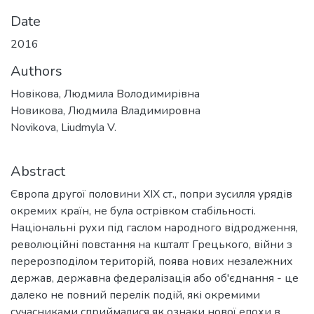
Date
2016
Authors
Новікова, Людмила Володимирівна
Новикова, Людмила Владимировна
Novikova, Liudmyla V.
Abstract
Європа другої половини XIX ст., попри зусилля урядів
окремих країн, не була острівком стабільності.
Національні рухи під гаслом народного відродження,
революційні повстання на кшталт Грецького, війни з
перерозподілом територій, поява нових незалежних
держав, державна федералізація або об'єднання - це
далеко не повний перелік подій, які окремими
сучасниками сприймалися як ознаки нової епохи в