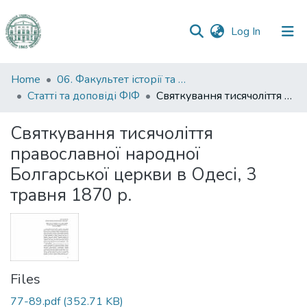
(current)
Log In
Communities
Home
06. Факультет історії та філософії
&
Статті та доповіді ФІФ
Святкування тисячоліття православної народної Болгарської церкви в Одесі, 3 травня 1870 р.
Collections
Святкування тисячоліття
All of DSpace
православної народної
Болгарської церкви в Одесі, 3
Statistics
травня 1870 р.
Files
77-89.pdf
(352.71 KB)