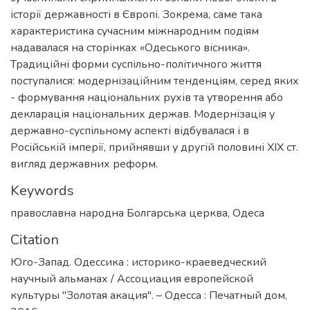
історії державності в Європі. Зокрема, саме така
характеристика сучасним міжнародним подіям
надавалася на сторінках «Одеського вісника».
Традиційні форми суспільно-політичного життя
поступалися: модернізаційним тенденціям, серед яких
- формування національних рухів та утворення або
декларація національних держав. Модернізація у
державно-суспільному аспекті відбувалася і в
Російській імперії, прийнявши у другій половині XIX ст.
вигляд державних реформ.
Keywords
православна народна Болгарська церква
,
Одеса
Citation
Юго-Запад. Одессика : историко-краеведческий
научный альманах / Ассоциация европейской
культуры "Золотая акация". – Одесса : Печатный дом,