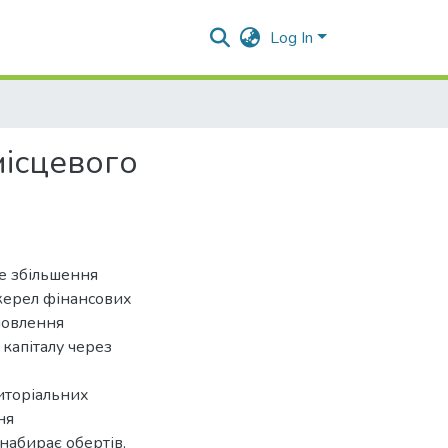
Log In
місцевого
е збільшення
джерел фінансових
новлення
капіталу через
риторіальних
ня
набирає обертів,