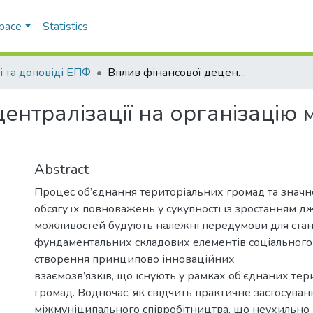
Space
Statistics
і та доповіді ЕПФ
Вплив фінансової децентралізації на організацію місцевого самоврядування
ентралізації на організацію 
Abstract
Процес об’єднання територіальних громад та значн
обсягу їх повноважень у сукупності із зростанням 
можливостей будують належні передумови для ста
фундаментальних складових елементів соціального 
створення принципово інноваційних
взаємозв’язків, що існують у рамках об’єднаних те
громад. Водночас, як свідчить практичне застосуван
міжмуніципального співробітництва, що неухильно 