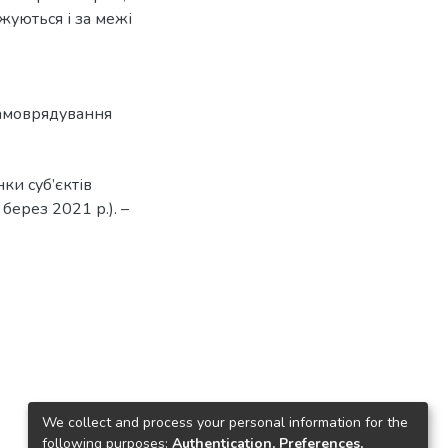
жуються і за межі
самоврядування
ки суб’єктів
берез 2021 р.). –
We collect and process your personal information for the
following purposes:
Authentication, Preferences,