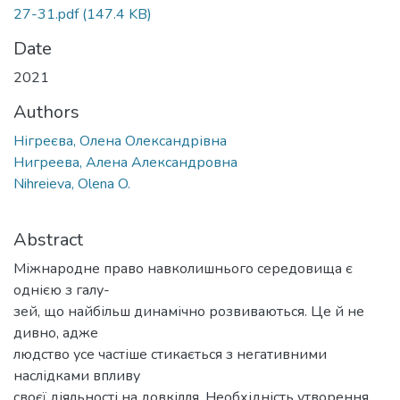
27-31.pdf
(147.4 KB)
Date
2021
Authors
Нігреєва, Олена Олександрівна
Нигреева, Алена Александровна
Nihreieva, Olena O.
Abstract
Міжнародне право навколишнього середовища є
однією з галу-
зей, що найбільш динамічно розвиваються. Це й не
дивно, адже
людство усе частіше стикається з негативними
наслідками впливу
своєї діяльності на довкілля. Необхідність утворення