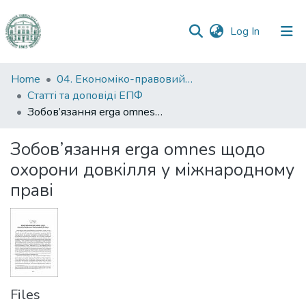
(current)
Log In
Communities
Home
04. Економіко-правовий факультет
&
Статті та доповіді ЕПФ
Collections
Зобов’язання erga omnes щодо охорони довкілля у міжнародному праві
All of DSpace
Зобов’язання erga omnes щодо
охорони довкілля у міжнародному
Statistics
праві
Files