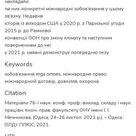
накладали
на них конкретні міжнародні зобов’язання у цьому
зв’язку. Недавня
історія із виходом США у 2020 р. з Паризької угоди
2015 р. до Рамкової
конвенції ООН про зміну клімату та наступним
поверненням до неї
у 2021 р. наявні демонструє попередню тезу.
Keywords
зобов’язання erga omnes
,
міжнародне право
,
міжнародний договір
,
довкілля
,
охорона
Citation
Матеріали 76-ї наук. конф. проф.-виклад. складу і наук.
працівн. екон.-прав. факультету ОНУ імені І. І.
Мечникова, (Одеса, 24–26 листоп. 2021 р.). – Одеса :
ОЛДІ-ПЛЮС, 2021.