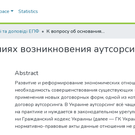
Space
Statistics
і та доповіді ЕПФ
К вопросу об основаниях возникновения аутсорсинговых правоотношений
ниях возникновения аутсорс
Abstract
Развитие и реформирование экономических отно
необходимость совершенствования существующих 
применения новых договорных форм, одной из кот
договор аутсорсинга. В Украине аутсорсинг всё ча
на практике и нуждается в законодательном урегу
ни Гражданский кодекс Украины (далее — ГК Украи
нормативно-правовые акты данные отношения не 