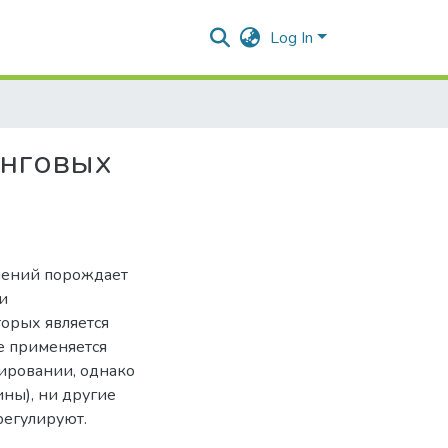
Log In
инговых
шений порождает
и
орых является
ще применяется
лировании, однако
ны), ни другие
регулируют.