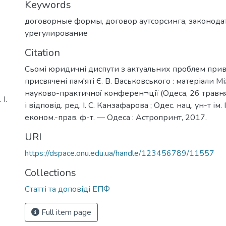
Keywords
договорные формы
,
договор аутсорсинга
,
законода
урегулирование
Citation
Сьомі юридичні диспути з актуальних проблем прив
присвячені пам'яті Є. В. Васьковського : матеріали 
науково-практичної конферен¬ції (Одеса, 26 травня 
І.
і відповід. ред. І. С. Канзафарова ; Одес. нац. ун-т ім. 
економ.-прав. ф-т. — Одеса : Астропринт, 2017.
URI
https://dspace.onu.edu.ua/handle/123456789/11557
Collections
Статті та доповіді ЕПФ
Full item page