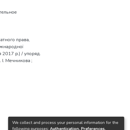
тельное
атного права,
Міжнародної
2017 р.) / упоряд.
І. І. Мечникова ;
We collect and process your personal information for the
following purposes:
Authentication, Preferences,