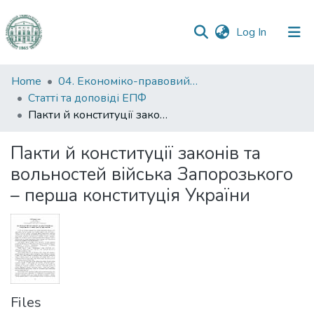
(current)
Log In
Communities
Home
04. Економіко-правовий факультет
&
Статті та доповіді ЕПФ
Collections
Пакти й конституції законів та вольностей війська Запорозького – перша конституція України
All of DSpace
Пакти й конституції законів та
вольностей війська Запорозького
Statistics
– перша конституція України
Files