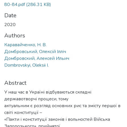
80-84.pdf
(286.31 KB)
Date
2020
Authors
Каравайченко, Н. В.
Домбровський, Олексій Ілліч
Домбровский, Алексей Ильич
Dombrovskyi, Oleksii I.
Abstract
У наш час в Україні відбуваються складні
державотворчі процеси, тому
актуальним є розгляд основних рис та змісту першої в
світі конституції –
«Пакти і конституції законів і вольностей Війська
Запорозького», прийнятої