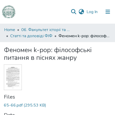
(current)
Log In
Communities
Home
06. Факультет історії та філософії
&
Статті та доповіді ФІФ
Феномен k-pop: філософські питання в піснях жанру
Collections
Феномен k-pop: філософські
All of DSpace
питання в піснях жанру
Statistics
Files
65-66.pdf
(295.53 KB)