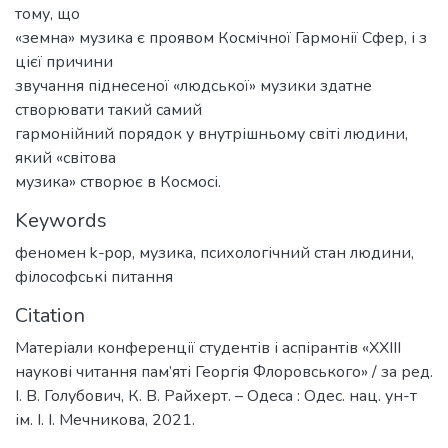
тому, що
«земна» музика є проявом Космічної Гармонії Сфер, і з
цієї причини
звучання піднесеної «людської» музики здатне
створювати такий самий
гармонійний порядок у внутрішньому світі людини,
який «світова
музика» створює в Космосі.
Keywords
феномен k-pop
,
музика
,
психологічний стан людини
,
філософські питання
Citation
Матеріали конференції студентів і аспірантів «ХХІІІ
наукові читання пам’яті Георгія Флоровського» / за ред.
І. В. Голубович, К. В. Райхерт. – Одеса : Одес. нац. ун-т
ім. І. І. Мечникова, 2021.