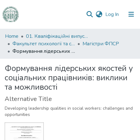
(current)
Log In
Communities
Home
01. Кваліфікаційні випускні роботи здобувачів вищої освіти
&
Факультет психології та соціальної роботи
Магістри ФПСР
Collections
Формування лідерських якостей у соціальних працівників: виклики та можливості
All of DSpace
Формування лідерських якостей у
соціальних працівників: виклики
Statistics
та можливості
Alternative Title
Developing leadership qualities in social workers: challenges and
opportunities