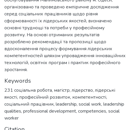
обслуговування Малиновського району м. Одеси,
організовано та проведено емпіричне дослідження
серед соціальних працівників щодо рівня
сформованості їх лідерських якостей, визначено
основні труднощі та потреби у професійному
розвитку. На основі отриманих результатів
розроблено рекомендації та пропозиції щодо
вдосконалення процесу формування лідерських
компетентностей шляхом упровадження інноваційних
технологій, освітніх програм і практик професійного
зростання.
Keywords
231 соціальна робота
,
магістр
,
лідерство
,
лідерські
якості
,
професійний розвиток
,
компетентності
,
соціальний працівник
,
leadership
,
social work
,
leadership
qualities
,
professional development
,
competencies
,
social
worker
Citation