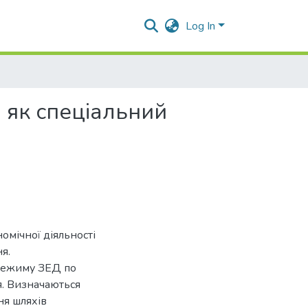
Log In
 як спеціальний
омічної діяльності
я.
 режиму ЗЕД по
. Визначаються
ня шляхів