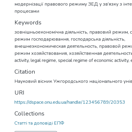
модернізації правового режиму ЗЕД у зв’язку з ін
процесами
Keywords
зовнішньоекономічна діяльність
,
правовий режим
,
режим господарювання
,
господарська діяльність
,
внешнеэкономическая деятельность
,
правовой реж
режим хозяйствования
,
хозяйственная деятельност
activity
,
legal regime
,
special regime of economic activity
,
Citation
Науковий вісник Ужгородського національного уні
URI
https://dspace.onu.edu.ua/handle/123456789/20353
Collections
Статті та доповіді ЕПФ