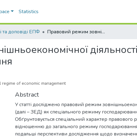
Space
Statistics
і та доповіді ЕПФ
Правовий режим зовнішньоекономічної діяльності як спеціальний режим господарювання
ішньоекономічної діяльності
ння
cial regime of economic management
Abstract
У статті досліджено правовий режим зовнішньоекон
(далі – ЗЕД) як спеціального режиму господарюванн
Обґрунтовується спеціальний характер правового
відношенню до загального режиму господарювання
подальші перспективи дослідження щодо визначен