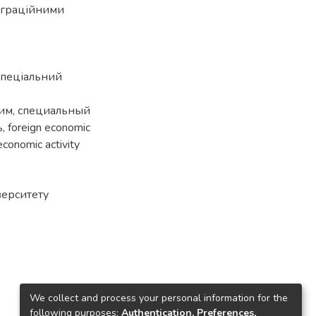
теграційними
спеціальний
им
,
специальный
ь
,
foreign economic
economic activity
верситету
We collect and process your personal information for the
following purposes:
Authentication, Preferences,