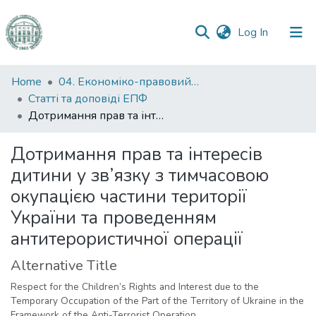
(current)
Log In
Communities
Home
04. Економіко-правовий факультет
&
Статті та доповіді ЕПФ
Collections
Дотримання прав та інтересів дитини у зв’язку з тимчасовою окупацією частини території України та проведенням антитерористичної операції
All of DSpace
Дотримання прав та інтересів
дитини у зв’язку з тимчасовою
Statistics
окупацією частини території
України та проведенням
антитерористичної операції
Alternative Title
Respect for the Children’s Rights and Interest due to the
Temporary Occupation of the Part of the Territory of Ukraine in the
Framework of the Anti-Terrorist Operation