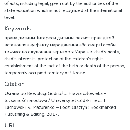
of acts, including legal, given out by the authorities of the
state education which is not recognized at the international
level.
Keywords
права дитини
,
інтереси дитини
,
захист прав дітей
,
встановлення факту народження або смерті особи
,
тимчасово окупована територія України
,
child’s rights
,
child’s interests
,
protection of the children’s rights
,
establishment of the fact of the birth or death of the person
,
temporarily occupied territory of Ukraine
Citation
Ukraina po Rewolucji Godności. Prawa człowieka –
tożsamość narodowa / Uniwersytet Łódzki ; red.: T.
Lachowski, V. Mazurenko .– Lodz; Olsztyn : Bookmarked
Publishing & Editing, 2017.
URI