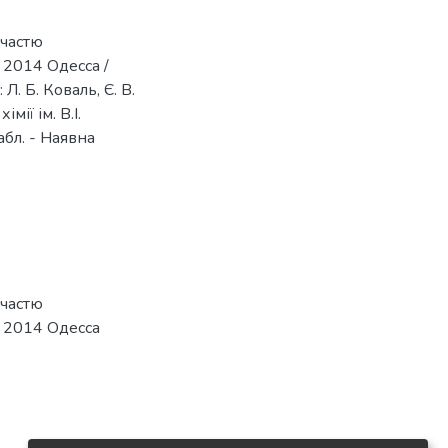
участю
 2014 Одесса /
 Л. Б. Коваль, Є. В.
мії ім. В.І.
табл. - Наявна
участю
я 2014 Одесса