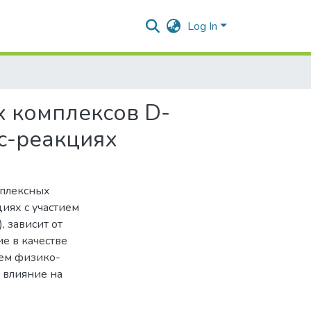
Log In
 комплексов D-
кс-реакциях
мплексных
иях с участием
, зависит от
е в качестве
ем физико-
 влияние на