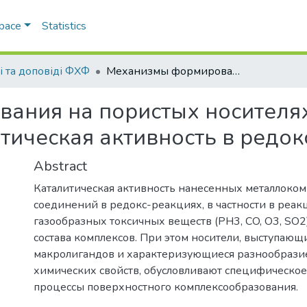
Space
Statistics
і та доповіді ФХФ
Механизмы формирования на пористых носителях комплексов D-металлов и их каталитическая активность в редокс-реакциях
ания на пористых носителях
итическая активность в редо
Abstract
Каталитическая активность нанесенных металлоко
соединений в редокс-реакциях, в частности в реакц
газообразных токсичных веществ (PH3, CO, O3, SO2)
состава комплексов. При этом носители, выступающи
макролигандов и характеризующиеся разнообрази
химических свойств, обусловливают специфическое
процессы поверхностного комплексообразования.