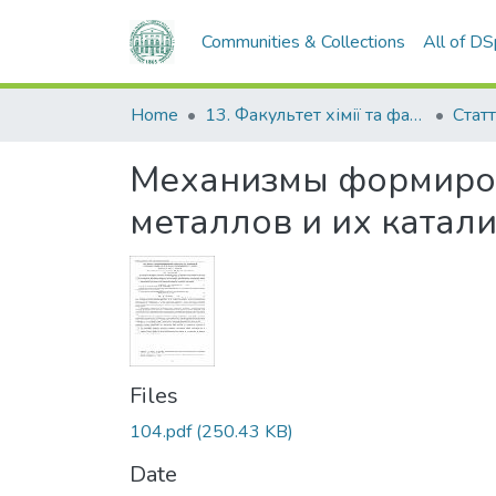
Communities & Collections
All of D
Home
13. Факультет хімії та фармації
Статт
Механизмы формиров
металлов и их катал
Files
104.pdf
(250.43 KB)
Date