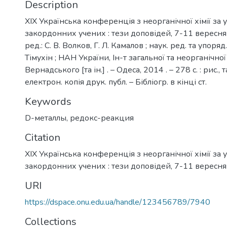
Description
XIX Українська конференція з неорганічної хімії за 
закордонних учених : тези доповідей, 7-11 вересня
ред.: С. В. Волков, Г. Л. Камалов ; наук. ред. та упоряд.:
Тімухін ; НАН України, Ін-т загальної та неорганічної хі
Вернадського [та ін.] . – Одеса, 2014 . – 278 с. : рис., 
електрон. копія друк. публ. – Бібліогр. в кінці ст.
Keywords
D-металлы
,
редокс-реакция
Citation
XIX Українська конференція з неорганічної хімії за 
закордонних учених : тези доповідей, 7-11 вересн
URI
https://dspace.onu.edu.ua/handle/123456789/7940
Collections