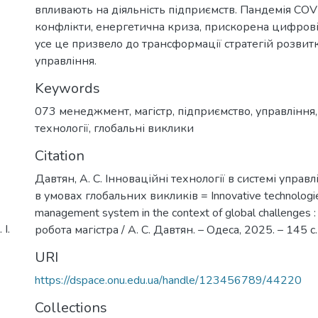
впливають на діяльність підприємств. Пандемія COV
конфлікти, енергетична криза, прискорена цифрові
усе це призвело до трансформації стратегій розвитк
управління.
Keywords
073 менеджмент
,
магістр
,
підприємство
,
управління
технології
,
глобальні виклики
Citation
Давтян, А. С. Інноваційні технології в системі управ
в умовах глобальних викликів = Innovative technologies
management system in the context of global challenges 
І.
робота магістра / А. С. Давтян. – Одеса, 2025. – 145 с.
URI
https://dspace.onu.edu.ua/handle/123456789/44220
Collections