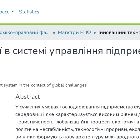
Space
Statistics
Економіко-правовий факультет
Магістри ЕПФ
ї в системі управління підпр
t system in the context of global challenges
Abstract
У сучасних умовах господарювання підприємства ф
середовищі, яке характеризується високим рівнем 
невизначеності. Глобалізаційні процеси, економічна 
політична нестабільність, технологічні прориви, еколо
виклики формують нову архітектуру міжнародного б