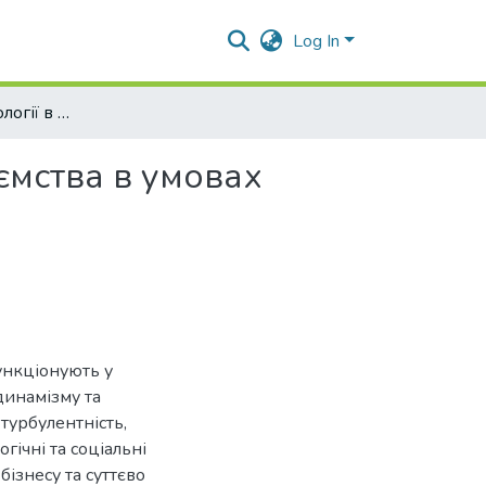
Log In
Інноваційні технології в системі управління підприємства в умовах глобальних викликів
иємства в умовах
ункціонують у
динамізму та
турбулентність,
гічні та соціальні
ізнесу та суттєво