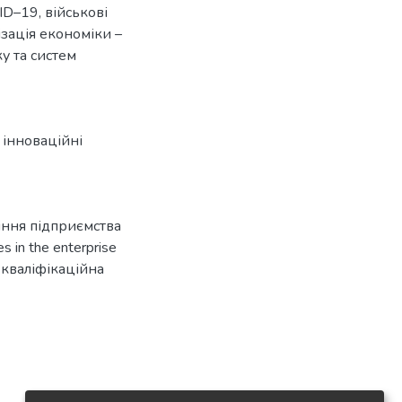
ID–19, військові
зація економіки –
у та систем
,
інноваційні
ління підприємства
 in the enterprise
: кваліфікаційна