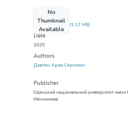
No
Files
Thumbnail
073_Давтян.doc
(1.12 MB)
Available
Date
2025
Authors
Давтян, Арам Сергович
Publisher
Одеський національний університет імені І. 
Мечникова