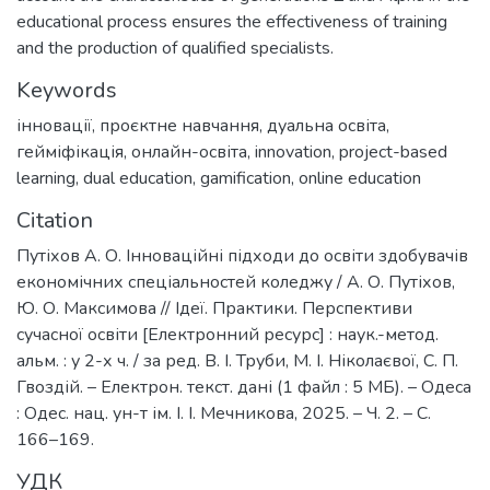
educational process ensures the effectiveness of training
and the production of qualified specialists.
Keywords
інновації
,
проєктне навчання
,
дуальна освіта
,
гейміфікація
,
онлайн-освіта
,
innovation
,
project-based
learning
,
dual education
,
gamification
,
online education
Citation
Путіхов А. О. Інноваційні підходи до освіти здобувачів
економічних спеціальностей коледжу / А. О. Путіхов,
Ю. О. Максимова // Ідеї. Практики. Перспективи
сучасної освіти [Електронний ресурс] : наук.-метод.
альм. : у 2-х ч. / за ред. В. І. Труби, М. І. Ніколаєвої, С. П.
Гвоздій. – Електрон. текст. дані (1 файл : 5 МБ). – Одеса
: Одес. нац. ун-т ім. І. І. Мечникова, 2025. – Ч. 2. – С.
166–169.
УДК