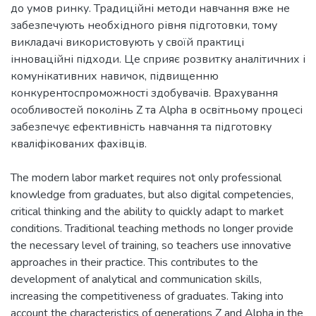
до умов ринку. Традиційні методи навчання вже не
забезпечують необхідного рівня підготовки, тому
викладачі використовують у своїй практиці
інноваційні підходи. Це сприяє розвитку аналітичних і
комунікативних навичок, підвищенню
конкурентоспроможності здобувачів. Врахування
особливостей поколінь Z та Alpha в освітньому процесі
забезпечує ефективність навчання та підготовку
The modern labor market requires not only professional
knowledge from graduates, but also digital competencies,
critical thinking and the ability to quickly adapt to market
conditions. Traditional teaching methods no longer provide
the necessary level of training, so teachers use innovative
approaches in their practice. This contributes to the
development of analytical and communication skills,
increasing the competitiveness of graduates. Taking into
account the characteristics of generations Z and Alpha in the