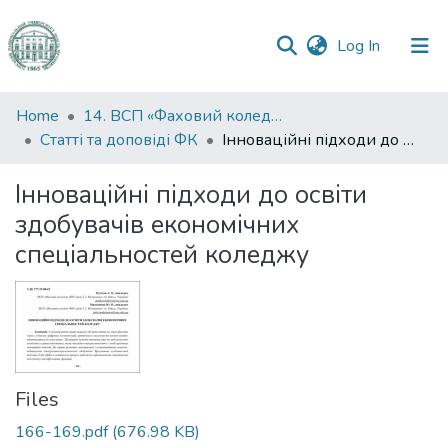
(current)
Log In
Communities
Home
14. ВСП «Фаховий коледж ОНУ імені І. І. Мечникова»
&
Статті та доповіді ФК
Інноваційні підходи до освіти здобувачів економічних спеціальностей коледжу
Collections
Інноваційні підходи до освіти
All of DSpace
здобувачів економічних
спеціальностей коледжу
Statistics
Files
166-169.pdf
(676.98 KB)