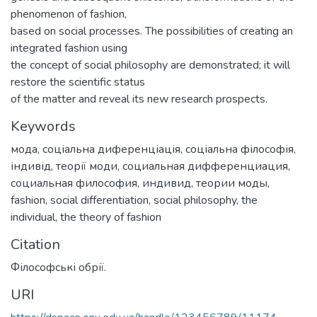
phenomenon of fashion,
based on social processes. The possibilities of creating an
integrated fashion using
the concept of social philosophy are demonstrated; it will
restore the scientific status
of the matter and reveal its new research prospects.
Keywords
мода
,
соціальна диференціація
,
соціальна філософія
,
індивід
,
теорії моди
,
социальная дифференциация
,
социальная философия
,
индивид
,
теории моды
,
fashion
,
social differentiation
,
social philosophy
,
the
individual
,
the theory of fashion
Citation
Філософські обрії.
URI