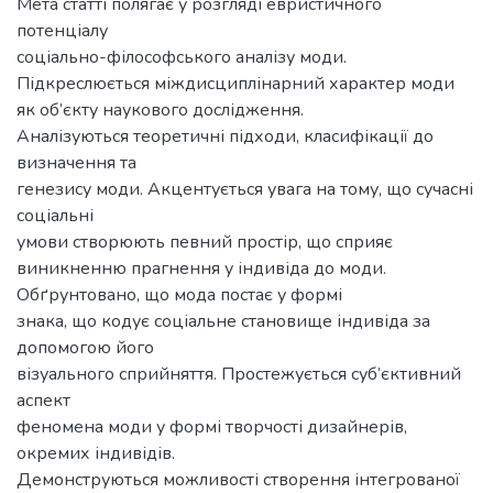
Мета статті полягає у розгляді евристичного
потенціалу
соціально-філософського аналізу моди.
Підкреслюється міждисциплінарний характер моди
як об’єкту наукового дослідження.
Аналізуються теоретичні підходи, класифікації до
визначення та
генезису моди. Акцентується увага на тому, що сучасні
соціальні
умови створюють певний простір, що сприяє
виникненню прагнення у індивіда до моди.
Обґрунтовано, що мода постає у формі
знака, що кодує соціальне становище індивіда за
допомогою його
візуального сприйняття. Простежується суб’єктивний
аспект
феномена моди у формі творчості дизайнерів,
окремих індивідів.
Демонструються можливості створення інтегрованої