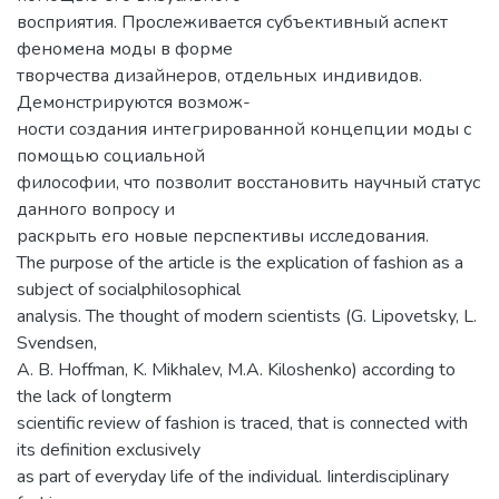
восприятия. Прослеживается субъективный аспект
феномена моды в форме
творчества дизайнеров, отдельных индивидов.
Демонстрируются возмож-
ности создания интегрированной концепции моды с
помощью социальной
философии, что позволит восстановить научный статус
данного вопросу и
раскрыть его новые перспективы исследования.
The purpose of the article is the explication of fashion as a
subject of socialphilosophical
analysis. The thought of modern scientists (G. Lipovetsky, L.
Svendsen,
A. B. Hoffman, K. Mikhalev, M.A. Kiloshenko) according to
the lack of longterm
scientific review of fashion is traced, that is connected with
its definition exclusively
as part of everyday life of the individual. Iinterdisciplinary