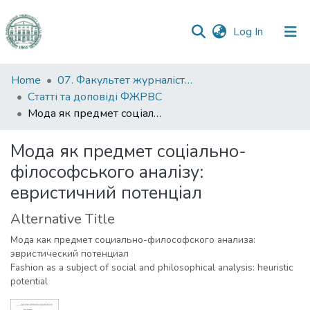
(current)
Log In
Communities
Home
07. Факультет журналістики, реклами та видавничої справи
&
Статті та доповіді ФЖРВС
Collections
Мода як предмет соціально-філософського аналізу: евристичний потенціал
All of DSpace
Мода як предмет соціально-
філософського аналізу:
Statistics
евристичний потенціал
Alternative Title
Мода как предмет социально-философского анализа:
эвристический потенциал
Fashion as a subject of social and philosophical analysis: heuristic
potential