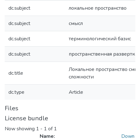
dc.subject
локальное пространство
dc.subject
смысл
dc.subject
терминологический базис
dc.subject
пространственная развертка
Локальное пространство смы
dc.title
сложности
dc.type
Article
Files
License bundle
Now showing
1 - 1 of 1
Name:
Down