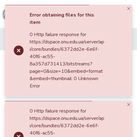
×
(current)
Log In
Error obtaining files for this
item
Communities
0 Http failure response for
Home
06. Факультет історії та філософії
&
https://dspace.onu.edu.ua/server/ap
Статті та доповіді ФІФ
Локальное пространство смыслов и наблюдатель сложности
Collections
i/core/bundles/6372dd2e-6e6f-
40f6-ac55-
Локальное пространство смыслов
All of DSpace
8a357d731413/bitstreams?
и наблюдатель сложности
page=0&size=10&embed=format
Statistics
&embed=thumbnail: 0 Unknown
Error
Simple item page
×
dc.contributor.author
Богатая, Лидия Николаевна
0 Http failure response for
https://dspace.onu.edu.ua/server/ap
dc.contributor.author
Богата, Лідія Миколаївна
i/core/bundles/6372dd2e-6e6f-
40f6-ac55-
dc.contributor.author
Bohata, Lidiia M.