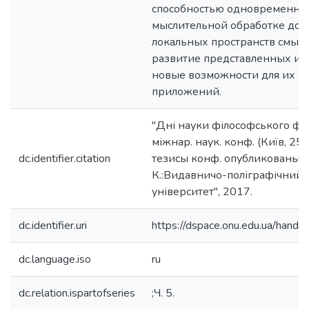
способностью одновременной
мыслительной обработке дос
локальных пространств смыс
развитие представленных и
новые возможности для их п
приложений.
"Дні науки філософського фа
міжнар. наук. конф. (Київ, 25-
dc.identifier.citation
тезисы конф. опубликованы в с
К.:Видавничо-поліграфічний 
університет", 2017.
dc.identifier.uri
https://dspace.onu.edu.ua/han
dc.language.iso
ru
dc.relation.ispartofseries
;Ч. 5.