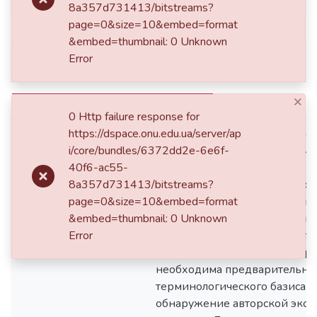
8a357d731413/bitstreams?
page=0&size=10&embed=format
dc.date.accessioned
2020-06-25T12:26:38Z
&embed=thumbnail: 0 Unknown
Error
dc.date.available
2020-06-25T12:26:38Z
×
dc.date.issued
2017
0 Http failure response for
https://dspace.onu.edu.ua/server/ap
Впервые представления о ло
i/core/bundles/6372dd2e-6e6f-
пространстве смыслов развив
40f6-ac55-
контексте развертывания ин
8a357d731413/bitstreams?
многомерном мышлении. Лок
page=0&size=10&embed=format
пространство смыслов понима
&embed=thumbnail: 0 Unknown
совокупность уникальных авт
Error
тесно связанных друг с друг
соответствующих смыслообр
необходима предварительна
терминологического базиса и
обнаружение авторской эксп