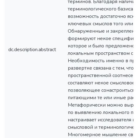
терминов. Благодаря наличи
терминологического базиса и
возможность достаточно ясно
ключевых смыслов того или ин
Обнаруженные и закрепленн
формируют некое специфичес
которое и было предложено 
dc.description.abstract
локальным пространством см
Необходимость именно в про
развертке связана с тем, что 
пространственной соотнесен
составляют некое смысловое 
позволяющее сонастроиться с
питающими те или иные расс
Метафорически можно вырази
по выявлению локального пр
настраивает исследователя н
смысловой и терминологическ
Многомерное мышление связ