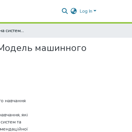
Log In
Рекомендаційна система для підбору зображень. Модель машинного навчання
 Модель машинного
го навчання
авчання, які
систем та
омендаційної