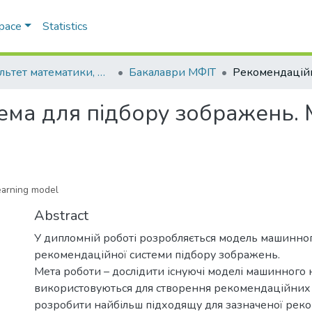
Space
Statistics
Факультет математики, фізики та інформаційних технологій
Бакалаври МФІТ
ема для підбору зображень.
earning model
Abstract
У дипломній роботі розробляється модель машинно
рекомендаційної системи підбору зображень.
Мета роботи – дослідити існуючі моделі машинного н
використовуються для створення рекомендаційних 
розробити найбільш підходящу для зазначеної рек