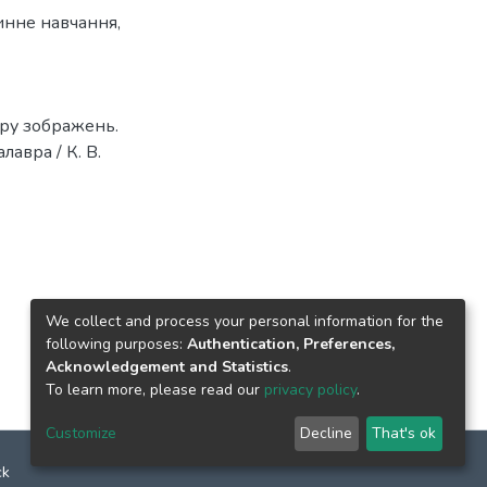
нне навчання
,
ору зображень.
авра / К. В.
We collect and process your personal information for the
following purposes:
Authentication, Preferences,
Acknowledgement and Statistics
.
To learn more, please read our
privacy policy
.
Customize
Decline
That's ok
ck