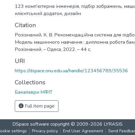
123 комп’ютерна інженерія
,
підбір зображень
,
маши
клієнтський додаток
,
дизайн
Citation
Розізнаний, К. В. Рекомендаційна система для підб
Модель машинного навчання : дипломна робота бакал
Розізнаний. – Одеса, 2022. – 44 с.
URI
https://dspace.onu.edu.ua/handle/123456789/35536
Collections
Бакалаври МФІТ
Full item page
DSpace software
copyright © 2009-2026
LYRASIS
ookie settings
Privacy policy
End User Agreement
Send Feedba