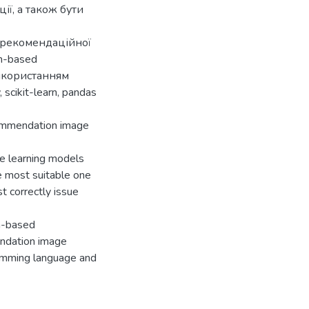
ї, а також бути
я рекомендаційної
m-based
використанням
scikit-learn, pandas
ecommendation image
ne learning models
 most suitable one
 correctly issue
em-based
endation image
amming language and