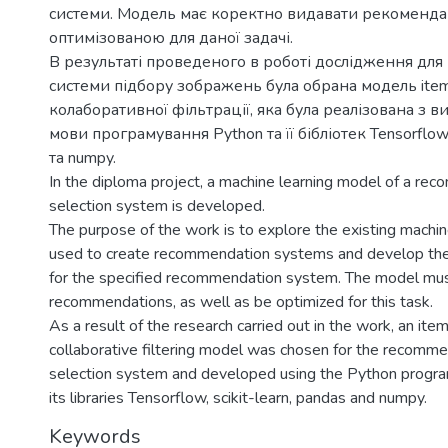
системи. Модель має коректно видавати рекомендаці
оптимізованою для даної задачі.
В результаті проведеного в роботі дослідження дл
системи підбору зображень була обрана модель ite
колаборативної фільтрації, яка була реалізована з 
мови програмування Python та її бібліотек Tensorflow, 
та numpy.
In the diploma project, a machine learning model of a r
selection system is developed.
The purpose of the work is to explore the existing machi
used to create recommendation systems and develop the
for the specified recommendation system. The model must
recommendations, as well as be optimized for this task.
As a result of the research carried out in the work, an it
collaborative filtering model was chosen for the recomm
selection system and developed using the Python progr
its libraries Tensorflow, scikit-learn, pandas and numpy.
Keywords