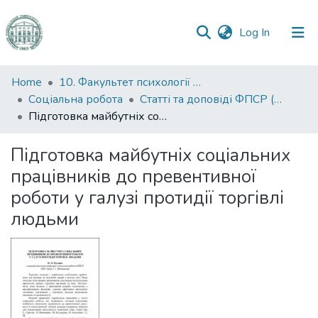
(current)
Log In
Communities
Home
10. Факультет психології та соціальної роботи
&
Соціальна робота
Статті та доповіді ФПСР (Соціальна робота)
Collections
Підготовка майбутніх соціальних працівників до превентивної роботи у галузі протидії торгівлі людьми
All of DSpace
Підготовка майбутніх соціальних
працівників до превентивної
Statistics
роботи у галузі протидії торгівлі
людьми