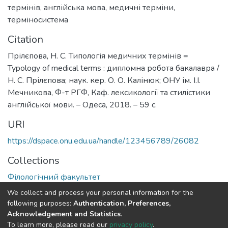
термінів
,
англійська мова
,
медичні терміни
,
терміносистема
Citation
Прілєпова, Н. С. Типологія медичних термінів =
Typology of medical terms : дипломна робота бакалавра /
Н. С. Прілєпова; наук. кер. О. О. Калінюк; ОНУ ім. І.І.
Мечникова, Ф-т РГФ, Каф. лексикології та стилістики
англійської мови. – Одеса, 2018. – 59 с.
URI
https://dspace.onu.edu.ua/handle/123456789/26082
Collections
Філологічний факультет
We collect and process your personal information for the
Full item page
following purposes:
Authentication, Preferences,
Acknowledgement and Statistics
.
To learn more, please read our
privacy policy
.