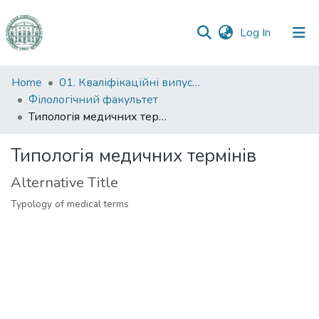
(current)
Log In
Communities
Home
01. Кваліфікаційні випускні роботи здобувачів вищої освіти
&
Філологічний факультет
Collections
Типологія медичних термінів
All of DSpace
Типологія медичних термінів
Alternative Title
Statistics
Typology of medical terms