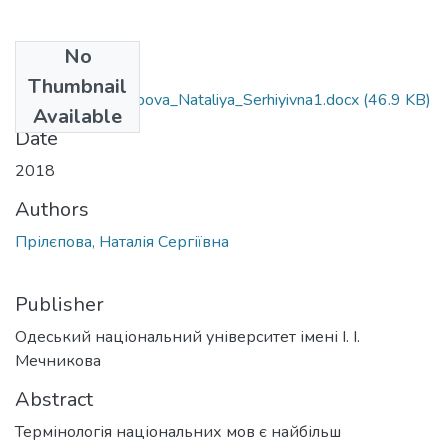
No
Files
Thumbnail
6.020303_Prilyepova_Nataliya_Serhiyivna1.docx
(46.9 KB)
Available
Date
2018
Authors
Прілєпова, Наталія Сергіївна
Publisher
Одеський національний університет імені І. І.
Мечникова
Abstract
Термінологія національних мов є найбільш