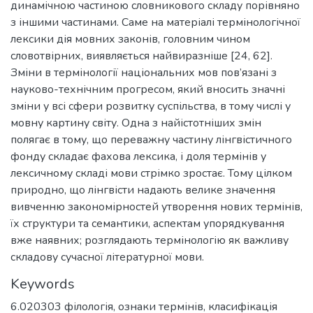
динамічною частиною словникового складу порівняно
з іншими частинами. Саме на матеріалі термінологічної
лексики дія мовних законів, головним чином
словотвірних, виявляється найвиразніше [24, 62].
Зміни в термінології національних мов пов’язані з
науково-технічним прогресом, який вносить значні
зміни у всі сфери розвитку суспільства, в тому числі у
мовну картину світу. Одна з найістотніших змін
полягає в тому, що переважну частину лінгвістичного
фонду складає фахова лексика, і доля термінів у
лексичному складі мови стрімко зростає. Тому цілком
природно, що лінгвісти надають велике значення
вивченню закономірностей утворення нових термінів,
їх структури та семантики, аспектам упорядкування
вже наявних; розглядають термінологію як важливу
складову сучасної літературної мови.
Keywords
6.020303 філологія
,
ознаки термінів
,
класифікація