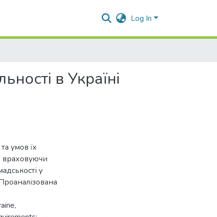
Log In
льності в Україні
та умов їх
і, враховуючи
адськості у
 Проаналізована
aine,
quirements;