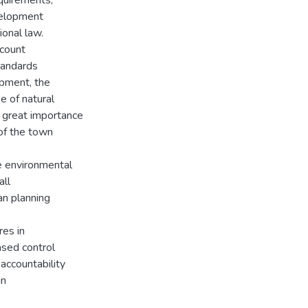
evelopment
ional law.
ccount
tandards
opment, the
e of natural
, great importance
of the town
he environmental
all
an planning
res in
ased control
 accountability
in