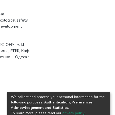
на
cological safety
,
development
 ОНУ ім. І.І.
никова, ЕПФ, Каф.
енко. – Одеса :
We collect and process your personal information for the
following purposes:
Authentication, Preferences,
Acknowledgement and Statistics
.
To learn more, please read our
privacy policy
.