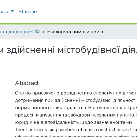
Space
Statistics
і та доповіді ЕПФ
Екологічні вимоги при здійсненні містобудівної діяльності в Україні
 здійсненні містобудівної дія
Abstract
Статтю присвячено дослідженню екологічних вимог 
дотримання при здійсненні містобудівної діяльност
норми чинного законодавства. Розглянуто роль гром
процесі планування та забудови населених пунктів.
юридична відповідальність щодо зазначеної теми.
There are increasing numbers of mass constructions in Ukr
which often don’t meet any environmental and sanitary re