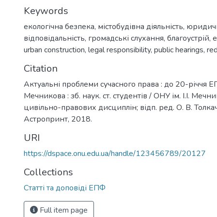
Keywords
екологічна безпека
,
містобудівна діяльність
,
юридич
відповідальність
,
громадські слухання
,
благоустрій
,
e
urban construction
,
legal responsibility
,
public hearings
,
re
Citation
Актуальні проблеми сучасного права : до 20-річчя ЕПФ
Мечникова : зб. наук. ст. студентів / ОНУ ім. І.І. Меч
цивільно-правових дисциплін; відп. ред. О. В. Толкач
Астропринт, 2018.
URI
https://dspace.onu.edu.ua/handle/123456789/20127
Collections
Статті та доповіді ЕПФ
Full item page