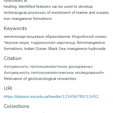
hydroxides at
heating. Identified features can be used to develop
technological processes of enrichment of marine and oceanic
iron-manganese formations.
Keywords
железомарганцевые образования
,
Индийский океан
,
Черное море
,
гидроокисел марганца
,
ferromanganese
formations
,
Indian Ocean
,
Black Sea
,
manganese hydroxide
Citation
Актуальність геотоксикологічних досліджень=
Актуальность геотоксикологических исследований=
Relevance of geotoxicological researches
URI
https://dspace.onu.edu.ua/handle/123456789/12452
Collections