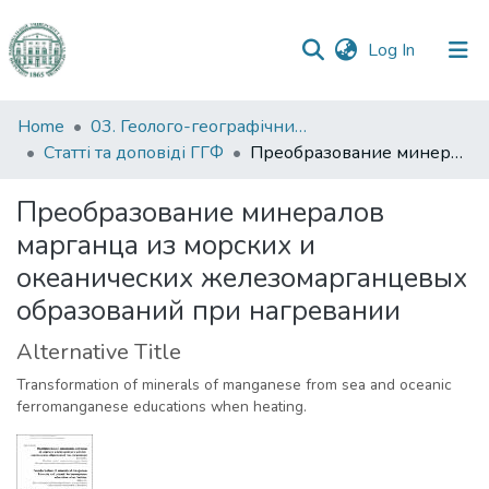
(current)
Log In
Communities
Home
03. Геолого-географічний факультет
&
Статті та доповіді ГГФ
Преобразование минералов марганца из морских и океанических железомарганцевых образований при нагревании
Collections
Преобразование минералов
All of DSpace
марганца из морских и
океанических железомарганцевых
Statistics
образований при нагревании
Alternative Title
Transformation of minerals of manganese from sea and oceanic
ferromanganese educations when heating.