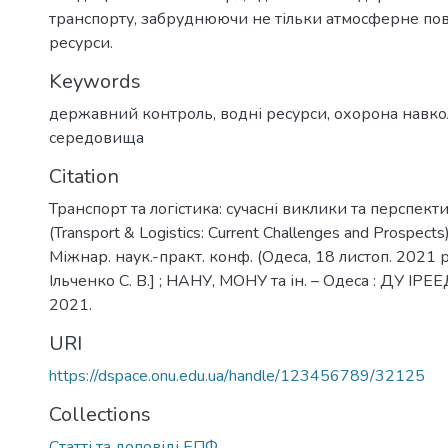
транспорту, забруднюючи не тільки атмосферне пові
ресурси.
Keywords
державний контроль
,
водні ресурси
,
охорона навк
середовища
Citation
Транспорт та логістика: сучасні виклики та перспек
(Transport & Logistics: Current Challenges and Prospects
Міжнар. наук.-практ. конф. (Одеса, 18 листоп. 2021 р.
Ільченко С. В.] ; НАНУ, МОНУ та ін. – Одеса : ДУ ІР
2021.
URI
https://dspace.onu.edu.ua/handle/123456789/32125
Collections
Статті та доповіді ЕПФ