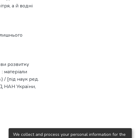
тря, а й водні
олишнього
тиви розвитку
) : матеріали
) / [під наук ред.
ЕЕД НАН України,
We collect and process your personal information for the