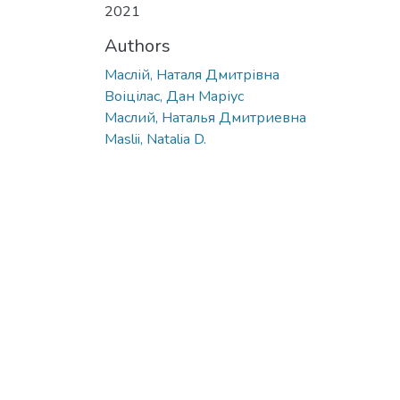
2021
Authors
Маслій, Наталя Дмитрівна
Воіцілас, Дан Маріус
Маслий, Наталья Дмитриевна
Maslii, Natalia D.