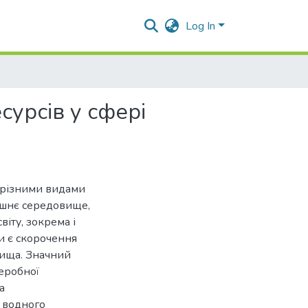
Log In
урсів у сфері
 різними видами
ишнє середовище,
віту, зокрема і
и є скорочення
вища. Значний
реробної
а
 водного