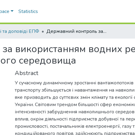
Space
Statistics
і та доповіді ЕПФ
Державний контроль за використанням водних ресурсів у сфері охорони навколишнього середовища
за використанням водних рес
ого середовища
Abstract
У сучасному динамічному зростанні вантажопотоків
транспорту збільшується і навантаження на навкол
яке призводить до суттєвих змін клімату та екології с
України. Світовим трендом більшості сфер економік
інтенсивності забруднення навколишнього середо
вплив, окрім діяльності підприємств добувної та пе
промисловості, постачальників електроенергії, газу т
кондиційованого повітря, здійснюють підприємства