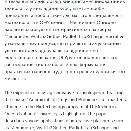
У тезах висвітлено досвід використання інноваційних
технологій у викладанні курсу «Антимікробні
препарати та пробіотики» для магістрів спеціальності
Біотехнологія в ОНУ імені І. І. Мечникова. Описано
варіанти застосування інтерактивних платформ
Mentimeter, Watch2Gether, Padlet, LabXchange, Socrative
у навчальному процесі, що сприяють стимулюванню
уваги, інтересу здобувачів та підвищенню
ефективності навчання. Обґрунтовано доцільність
застосування цих технологій для формування
практичних навичок студентів та розвитку критичного
The experience of using innovative technologies in teaching
the course "Antimicrobial Drugs and Probiotics" for master’s
students in the Biotechnology program at I.I. Mechnikov
Odesa National University is highlighted. The paper
describes various applications of interactive platforms such
as Mentimeter, Watch2Gether, Padlet, LabXchange, and