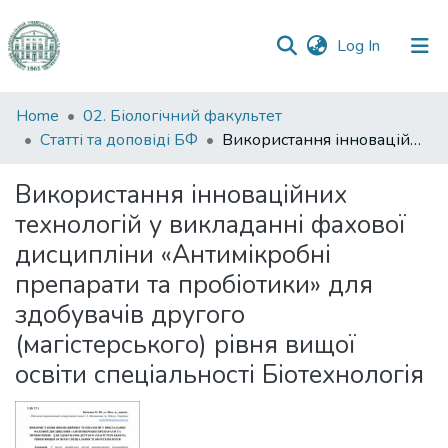
(current)
Log In
Communities
Home
02. Біологічний факультет
&
Статті та доповіді БФ
Використання інноваційних технологій у викладанні фахової дисципліни «Антимікробні препарати та пробіотики» для здобувачів другого (магістерського) рівня вищої освіти спеціальності Біотехнологія
Collections
Використання інноваційних
All of DSpace
технологій у викладанні фахової
дисципліни «Антимікробні
Statistics
препарати та пробіотики» для
здобувачів другого
(магістерського) рівня вищої
освіти спеціальності Біотехнологія