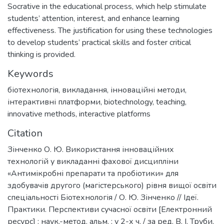
Socrative in the educational process, which help stimulate
students’ attention, interest, and enhance learning
effectiveness. The justification for using these technologies
to develop students’ practical skills and foster critical
thinking is provided.
Keywords
біотехнологія
,
викладання
,
інноваційні методи
,
інтерактивні платформи
,
biotechnology
,
teaching
,
innovative methods
,
interactive platforms
Citation
Зінченко О. Ю. Використання інноваційних
технологій у викладанні фахової дисципліни
«Антимікробні препарати та пробіотики» для
здобувачів другого (магістерського) рівня вищої освіти
спеціальності Біотехнологія / О. Ю. Зінченко // Ідеї.
Практики. Перспективи сучасної освіти [Електронний
ресурс] : наук.-метод. альм. : у 2-х ч. / за ред. В. І. Труби,