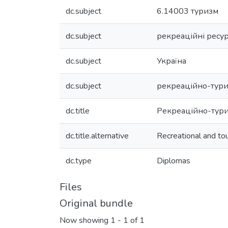
dc.subject
6.14003 туризм
dc.subject
рекреаційні ресу
dc.subject
Україна
dc.subject
рекреаційно-тури
dc.title
Рекреаційно-тури
dc.title.alternative
Recreational and to
dc.type
Diplomas
Files
Original bundle
Now showing
1 - 1 of 1