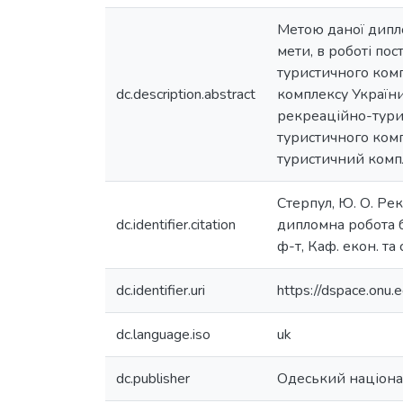
Метою даної дипл
мети, в роботі по
туристичного ком
dc.description.abstract
комплексу України
рекреаційно-тури
туристичного комп
туристичний комп
Стерпул, Ю. О. Рек
dc.identifier.citation
дипломна робота ба
ф-т, Каф. екон. та 
dc.identifier.uri
https://dspace.on
dc.language.iso
uk
dc.publisher
Одеський націонал