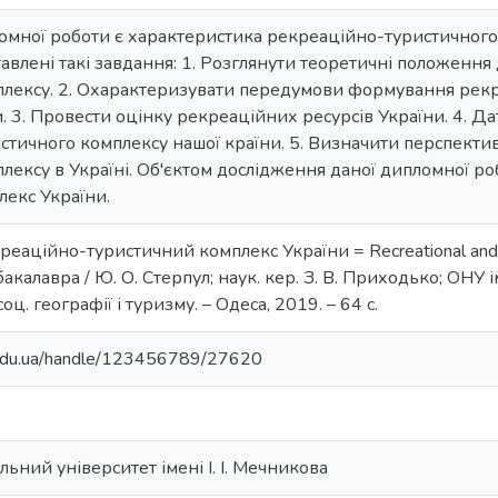
омної роботи є характеристика рекреаційно-туристичного
ставлені такі завдання: 1. Розглянути теоретичні положенн
плексу. 2. Охарактеризувати передумови формування рек
. 3. Провести оцінку рекреаційних ресурсів України. 4. Д
стичного комплексу нашої країни. 5. Визначити перспекти
лексу в Україні. Об'єктом дослідження даної дипломної р
лекс України.
реаційно-туристичний комплекс України = Recreational and to
калавра / Ю. О. Стерпул; наук. кер. З. В. Приходько; ОНУ ім.
соц. географії і туризму. – Одеса, 2019. – 64 с.
u.edu.ua/handle/123456789/27620
ьний університет імені І. І. Мечникова