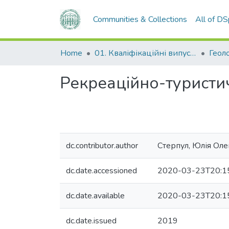
Communities & Collections
All of D
Home
01. Кваліфікаційні випускні роботи здобувачів вищої освіти
Рекреаційно-туристи
dc.contributor.author
Стерпул, Юлія Оле
dc.date.accessioned
2020-03-23T20:1
dc.date.available
2020-03-23T20:1
dc.date.issued
2019