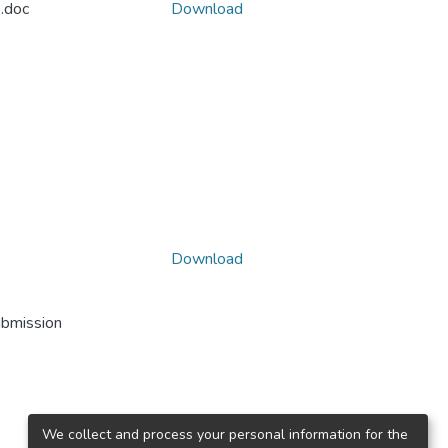
.doc
Download
Download
ubmission
We collect and process your personal information for the