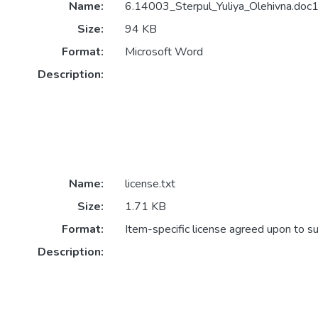
Name:
6.14003_Sterpul_Yuliya_Olehivna.doc1
Size:
94 KB
Format:
Microsoft Word
Description:
Name:
license.txt
Size:
1.71 KB
Format:
Item-specific license agreed upon to s
Description: