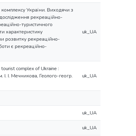
 комплексу України. Виходячи з
я дослідження рекреаційно-
реаційно-туристичного
ати характеристику
uk_UA
ви розвитку рекреаційно-
оботи є рекреаційно-
urist complex of Ukraine :
 І. І. Мечникова, Геолого-геогр.
uk_UA
uk_UA
uk_UA