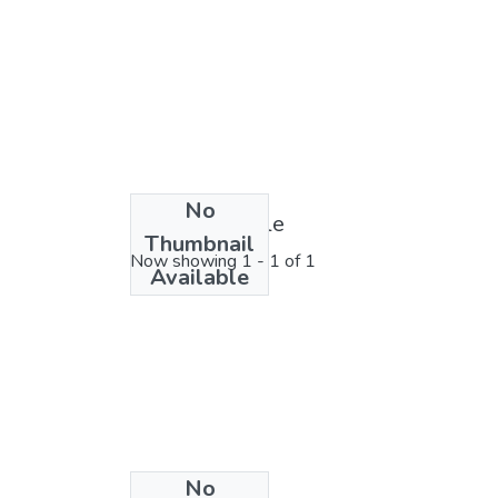
No
License bundle
Thumbnail
Now showing
1 - 1 of 1
Available
No