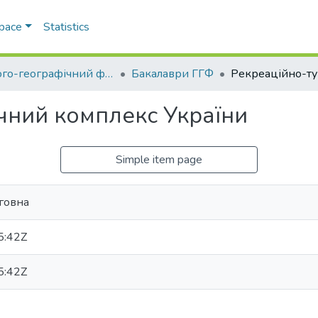
Space
Statistics
Геолого-географічний факультет
Бакалаври ГГФ
чний комплекс України
Simple item page
говна
5:42Z
5:42Z