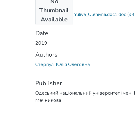
No
Files
Thumbnail
6.14003_Sterpul_Yuliya_Olehivna.doc1.doc
(94
Available
KB)
Date
2019
Authors
Стерпул, Юлія Олеговна
Publisher
Одеський національний університет імені І. 
Мечникова