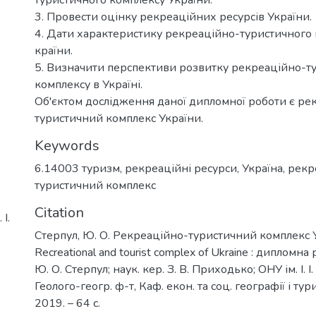
3. Провести оцінку рекреаційних ресурсів України.
4. Дати характеристику рекреаційно-туристичного 
країни.
5. Визначити перспективи розвитку рекреаційно-т
комплексу в Україні.
Об'єктом дослідження даної дипломної роботи є ре
туристичний комплекс України.
Keywords
6.14003 туризм
,
рекреаційні ресурси
,
Україна
,
рекр
туристичний комплекс
Citation
І.
Стерпул, Ю. О. Рекреаційно-туристичний комплекс 
Recreational and tourist complex of Ukraine : дипломна
Ю. О. Стерпул; наук. кер. З. В. Приходько; ОНУ ім. І. 
Геолого-геогр. ф-т, Каф. екон. та соц. географії і тур
2019. – 64 с.