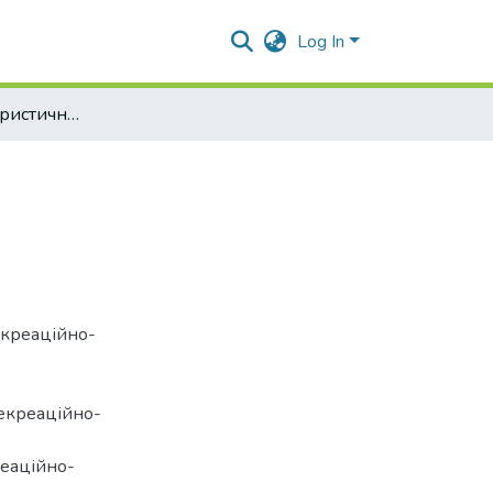
Log In
Рекреаційно-туристичний комплекс України
екреаційно-
рекреаційно-
еаційно-