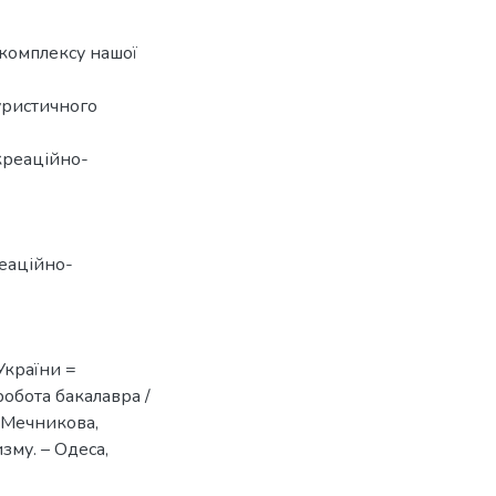
комплексу нашої
уристичного
креаційно-
еаційно-
України =
 робота бакалавра /
І. Мечникова,
изму. – Одеса,