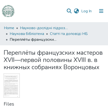
(current)
Log In
Communities
Home
Науково-дослідні підрозділи
&
Наукова бібліотека
Статті та доповіді НБ
Collections
Переплёты французских мастеров XVII—первой половины XVIII в. в книжных собраниях Воронцовых
All of DSpace
Переплёты французских мастеров
XVII—первой половины XVIII в. в
Statistics
книжных собраниях Воронцовых
Files