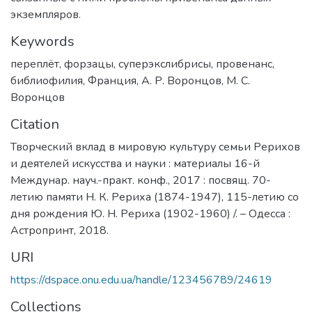
экземпляров.
Keywords
переплёт
,
форзацы
,
суперэкслибрисы
,
провенанс
,
библиофилия
,
Франция
,
А. Р. Воронцов
,
М. С.
Воронцов
Citation
Творческий вклад в мировую культуру семьи Рерихов
и деятелей искусства и науки : материалы 16-й
Междунар. науч.-практ. конф., 2017 : посвящ. 70-
летию памяти Н. К. Рериха (1874-1947), 115-летию со
дня рождения Ю. Н. Рериха (1902-1960) /. – Одесса :
Астропринт, 2018.
URI
https://dspace.onu.edu.ua/handle/123456789/24619
Collections