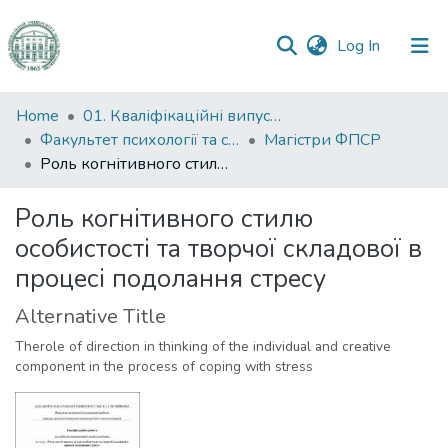
(current)
Log In
Communities
Home
01. Кваліфікаційні випускні роботи здобувачів вищої освіти
&
Факультет психології та соціальної роботи
Магістри ФПСР
Collections
Роль когнітивного стилю особистості та творчої складової в процесі подолання стресу
All of DSpace
Роль когнітивного стилю
особистості та творчої складової в
Statistics
процесі подолання стресу
Alternative Title
Therole of direction in thinking of the individual and creative
component in the process of coping with stress