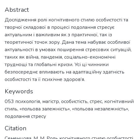
Abstract
Дослідження ролі когнітивного стилю особистості та
творчої складової в процесі подолання стресує
актуальним і важливим як з практичної, так із
теоретичної точок зору. Дана тема набуває особливої
актуальності в умовах поширення стресових ситуацій,
таких як війна, пандемія, соціально-економічні
труднощі та глобальні кризи. Усі ці чинники
безпосереднє впливають на адаптаційну здатність
особистості та її психічне здоров’я.
Keywords
053 психологія
,
магістр
,
особистість
,
стрес
,
когнітивний
стиль
,
«польова залежність»
,
«польова незалежність»
,
подолання стресу
Citation
Семенцова, М. М. Роль когнітивного стилю особистості