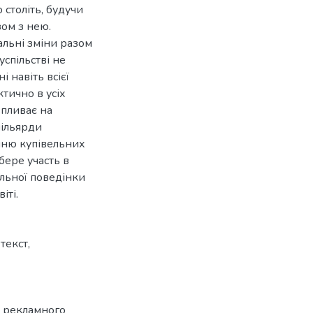
 століть, будучи
ом з нею.
альні зміни разом
успільстві не
 навіть всієї
тично в усіх
впливає на
мільярди
нню купівельних
бере участь в
альної поведінки
іті.
текст
,
о рекламного