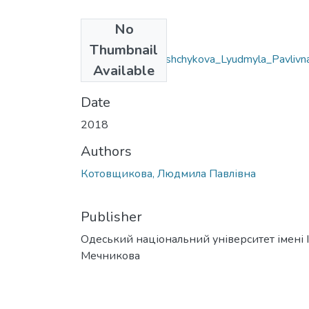
No
Files
Thumbnail
6.020303_Kotovshchykova_Lyudmyla_Pavlivn
Available
doc
(94 KB)
Date
2018
Authors
Котовщикова, Людмила Павлівна
Publisher
Одеський національний університет імені І. 
Мечникова