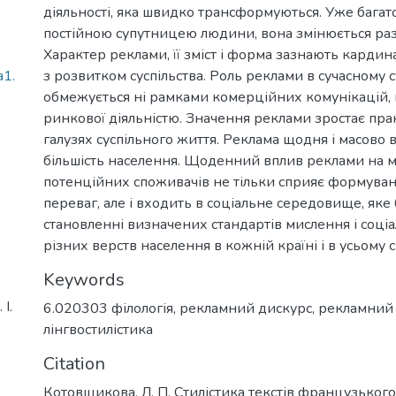
діяльності, яка швидко трансформуються. Уже багато
постійною супутницею людини, вона змінюється раз
Характер реклами, її зміст і форма зазнають кардин
a1.
з розвитком суспільства. Роль реклами в сучасному с
обмежується ні рамками комерційних комунікацій, ні
ринкової діяльністю. Значення реклами зростає прак
галузях суспільного життя. Реклама щодня і масово 
більшість населення. Щоденний вплив реклами на 
потенційних споживачів не тільки сприяє формува
переваг, але і входить в соціальне середовище, яке 
становленні визначених стандартів мислення і соці
різних верств населення в кожній країні і в усьому св
Keywords
І.
6.020303 філологія
,
рекламний дискурс
,
рекламний 
лінгвостилістика
Citation
Котовщикова, Л. П. Стилістика текстів французьког