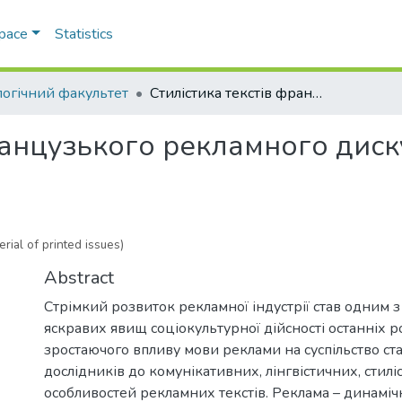
Space
Statistics
логічний факультет
Стилістика текстів французького рекламного дискурсу (на матеріалі друкованих видань)
ранцузького рекламного диску
rial of printed issues)
Abstract
Стрімкий розвиток рекламної індустрії став одним 
яскравих явищ соціокультурної дійсності останніх р
зростаючого впливу мови реклами на суспільство ста
дослідників до комунікативних, лінгвістичних, стилі
особливостей рекламних текстів. Реклама – динаміч