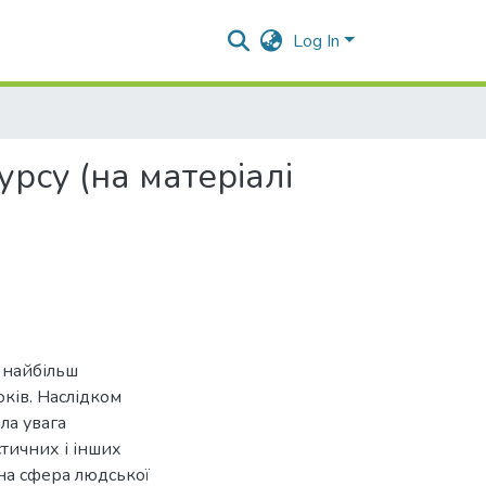
Log In
рсу (на матеріалі
з найбільш
оків. Наслідком
ла увага
стичних і інших
на сфера людської