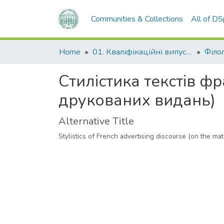
Communities & Collections
All of D
Home
01. Кваліфікаційні випускні роботи здобувачів вищої освіти
Філо
Стилістика текстів ф
друкованих видань)
Alternative Title
Stylistics of French advertising discourse (on the mate