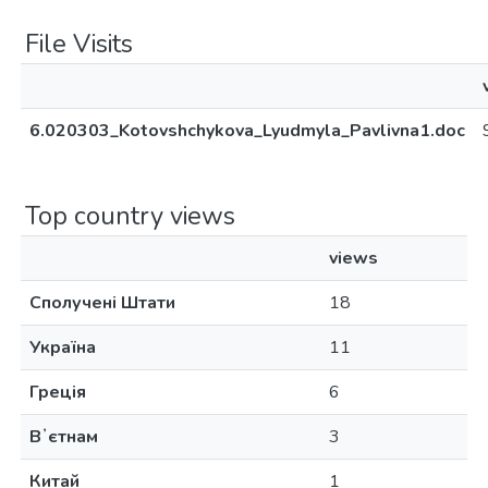
File Visits
6.020303_Kotovshchykova_Lyudmyla_Pavlivna1.doc
Top country views
views
Сполучені Штати
18
Україна
11
Греція
6
Вʼєтнам
3
Китай
1