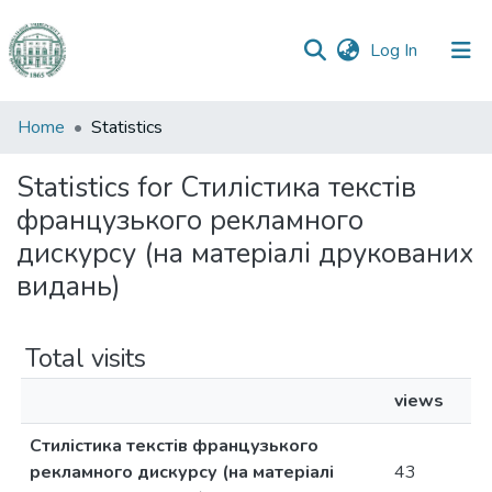
(current)
Log In
Communities
Home
Statistics
&
Collections
Statistics for Стилістика текстів
французького рекламного
All of DSpace
дискурсу (на матеріалі друкованих
видань)
Total visits
views
Стилістика текстів французького
рекламного дискурсу (на матеріалі
43