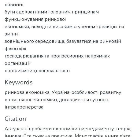
повинні
бути адекватними головним принципам
функціонування ринкової
економіки, володіти високим ступенем «реакції» на
зміни
зовнішнього середовища, базуватися на ринковій
філософії
господарювання та прогресивних напрямках
організації
підприємницької діяльності.
Keywords
ринкова економіка
,
Україна
,
особливості розвитку
вітчизняної економіки
,
дослідження сутності
інтрапренерства
Citation
Актуальні проблеми економіки і менеджменту: теорія,
інновації та сучасна практика. Монографія, книга п’ята