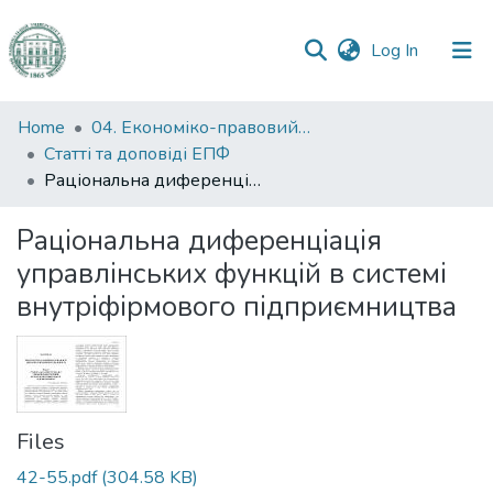
(current)
Log In
Communities
Home
04. Економіко-правовий факультет
&
Статті та доповіді ЕПФ
Collections
Раціональна диференціація управлінських функцій в системі внутріфірмового підприємництва
All of DSpace
Раціональна диференціація
управлінських функцій в системі
Statistics
внутріфірмового підприємництва
Files
42-55.pdf
(304.58 KB)