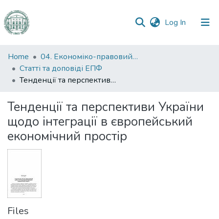
(current)
Log In
Communities
Home
04. Економіко-правовий факультет
&
Статті та доповіді ЕПФ
Collections
Тенденції та перспективи України щодо інтеграції в європейський економічний простір
All of DSpace
Тенденції та перспективи України
щодо інтеграції в європейський
Statistics
економічний простір
Files