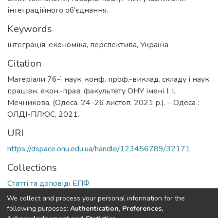
інтеграційного об’єднання.
Keywords
інтеграція
,
економіка
,
перспектива
,
Україна
Citation
Матеріали 76-ї наук. конф. проф.-виклад. складу і наук.
працівн. екон.-прав. факультету ОНУ імені І. І.
Мечникова, (Одеса, 24–26 листоп. 2021 р.). – Одеса :
ОЛДІ-ПЛЮС, 2021.
URI
https://dspace.onu.edu.ua/handle/123456789/32171
Collections
Статті та доповіді ЕПФ
We collect and process your personal information for the
Full item page
following purposes:
Authentication, Preferences,