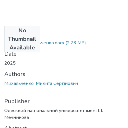
No
Files
Thumbnail
035.041_Михальченко.docx
(2.73 MB)
Available
Date
2025
Authors
Михальченко, Микита Сергійович
Publisher
Одеський національний університет імені І. І.
Мечникова