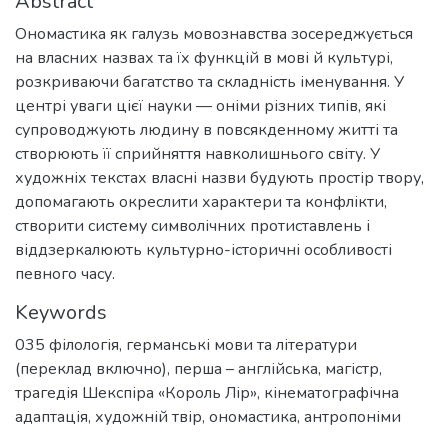
Abstract
Ономастика як галузь мовознавства зосереджується
на власних назвах та їх функцій в мові й культурі,
розкриваючи багатство та складність іменування. У
центрі уваги цієї науки — оніми різних типів, які
супроводжують людину в повсякденному житті та
створюють її сприйняття навколишнього світу. У
художніх текстах власні назви будують простір твору,
допомагають окреслити характери та конфлікти,
створити систему символічних протиставлень і
віддзеркалюють культурно-історичні особливості
певного часу.
Keywords
035 філологія
,
германські мови та літератури
(переклад включно), перша – англійська
,
магістр
,
трагедія Шекспіра «Король Лір»
,
кінематографічна
адаптація
,
художній твір
,
ономастика
,
антропоніми