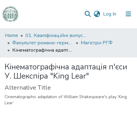
(current)
Log In
Communities
Home
01. Кваліфікаційні випускні роботи здобувачів вищої освіти
&
Факультет романо-германської філології
Магістри РГФ
Collections
Кінематографічна адаптація п'єси У. Шекспіра "King Lear"
All of DSpace
Кінематографічна адаптація п'єси
У. Шекспіра "King Lear"
Statistics
Alternative Title
Cinematographic adaptation of William Shakespeare's play ‘King
Lear’