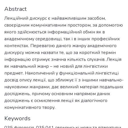
Abstract
Лекційний дискурс є найважливішим засобом,
своєрідним комунікативним простором, за допомогою
якого здійснюється інформаційний обмін як в
академічному середовищі, так і в інших професійних
контекстах. Перевагою даного жанру академічного
дискурсу можна назвати те, що за короткий термін
інформацію отримує значна кількість слухачів. Лекція
як навчальний жанр – не новий для лінгвістики
предмет. Накопичений у функціональній лінгвістиці
досвід опису лекції, що зближує її з іншими навчально-
науковими жанрами, дає великий матеріал подальших
досліджень, причому основним напрямом даних
досліджень є осмислення лекції як діалогічного
комунікативного твору.
Keywords
035 філологія
,
035.041 германські мови та літератури