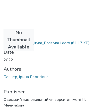
No
Files
Thumbnail
035.041_Becker_Iryna_Borisivna1.docx
(61.17 KB)
Available
Date
2022
Authors
Беккер, Ірина Борисівна
Publisher
Одеський національний університет імені І. І.
Мечникова