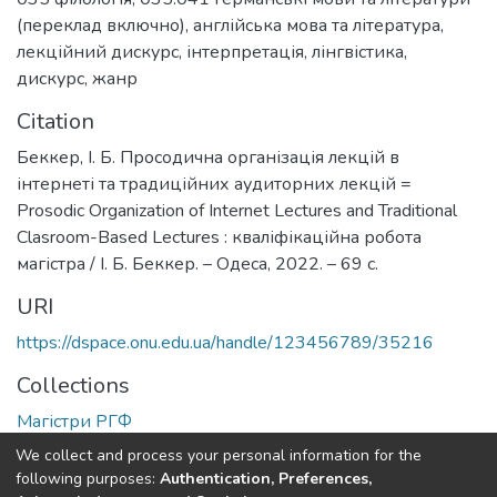
(переклад включно)
,
англійська мова та література
,
лекційний дискурс
,
інтерпретація
,
лінгвістика
,
дискурс
,
жанр
Citation
Беккер, І. Б. Просодична організація лекцій в
інтернеті та традиційних аудиторних лекцій =
Prosodic Organization of Internet Lectures and Traditional
Clasroom-Based Lectures : кваліфікаційна робота
магістра / І. Б. Беккер. – Одеса, 2022. – 69 с.
URI
https://dspace.onu.edu.ua/handle/123456789/35216
Collections
Магістри РГФ
We collect and process your personal information for the
Full item page
following purposes:
Authentication, Preferences,