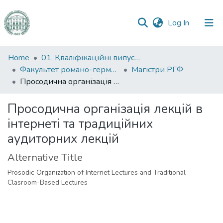
(current)
Log In
Communities
Home
01. Кваліфікаційні випускні роботи здобувачів вищої освіти
&
Факультет романо-германської філології
Магістри РГФ
Collections
Просодична організація лекцій в інтернеті та традиційних аудиторних лекцій
All of DSpace
Просодична організація лекцій в
інтернеті та традиційних
Statistics
аудиторних лекцій
Alternative Title
Prosodic Organization of Internet Lectures and Traditional
Clasroom-Based Lectures