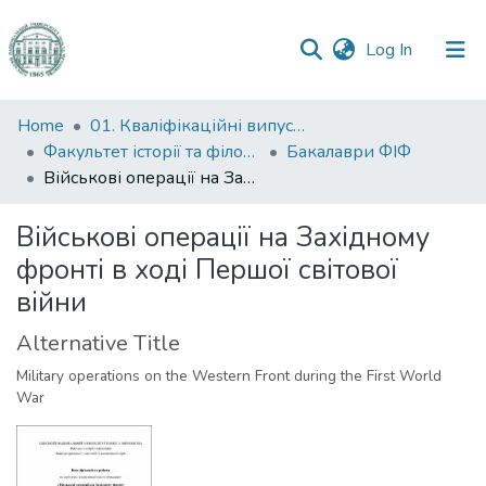
(current)
Log In
Communities
Home
01. Кваліфікаційні випускні роботи здобувачів вищої освіти
&
Факультет історії та філософії
Бакалаври ФІФ
Collections
Військові операції на Західному фронті в ході Першої світової війни
All of DSpace
Військові операції на Західному
фронті в ході Першої світової
Statistics
війни
Alternative Title
Military operations on the Western Front during the First World
War