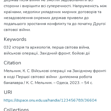
держав після війни не змогли задовольнити всі
сторони і вирішити всі суперечності. Напруженість між
країнами, недоліки укладених мирних договорів та
незадоволення окремих держав привели до
подальшого зростання конфлікту та до початку Другої
світової війни.
Keywords
032 історія та археологія
,
перша світова війна
,
військові операції
,
Західний фронт
,
бойові дії
Citation
Мельник, К. С. Військові операції на Західному фронті
в ході Першої світової війни : дипломна робота
бакалавра / К. С. Мельник. – Одеса, 2023. – 54 с.
URI
https://dspace.onu.edu.ua/handle/123456789/36604
Collections