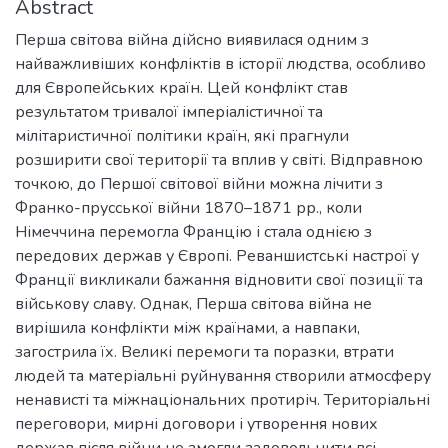
Abstract
Перша світова війна дійсно виявилася одним з
найважливіших конфліктів в історії людства, особливо
для Європейських країн. Цей конфлікт став
результатом тривалої імперіалістичної та
мілітаристичної політики країн, які прагнули
розширити свої території та вплив у світі. Відправною
точкою, до Першої світової війни можна лічити з
Франко-прусської війни 1870–1871 рр., коли
Німеччина перемогла Францію і стала однією з
передових держав у Європі. Реваншистські настрої у
Франції викликали бажання відновити свої позиції та
військову славу. Однак, Перша світова війна не
вирішила конфлікти між країнами, а навпаки,
загострила їх. Великі перемоги та поразки, втрати
людей та матеріальні руйнування створили атмосферу
ненависті та міжнаціональних протиріч. Територіальні
переговори, мирні договори і утворення нових